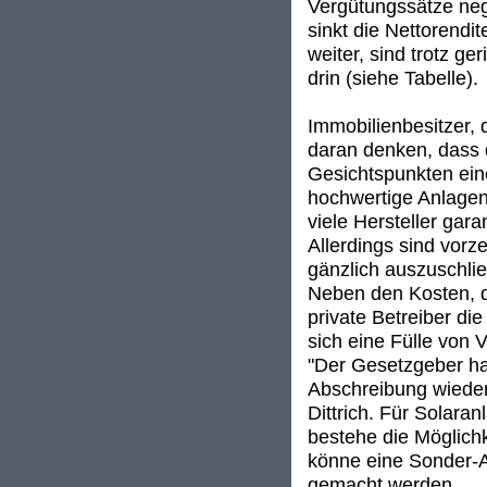
Vergütungssätze neg
sinkt die Nettorendi
weiter, sind trotz g
drin (siehe Tabelle).
Immobilienbesitzer, 
daran denken, dass d
Gesichtspunkten eine
hochwertige Anlagen
viele Hersteller gara
Allerdings sind vorz
gänzlich auszuschli
Neben den Kosten, di
private Betreiber di
sich eine Fülle von 
"Der Gesetzgeber ha
Abschreibung wieder 
Dittrich. Für Solara
bestehe die Möglich
könne eine Sonder-A
gemacht werden.