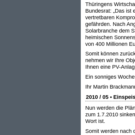
Thüringens Wirtscha
Bundesrat: „Das ist 
vertretbaren Kompro
gefährden. Nach Ang
Solarbranche dem Sta
heimischen Sonnens
von 400 Millionen Eu
Somit können zurückg
nehmen wir Ihre Obj
Ihnen eine PV-Anlag
Ein sonniges Woche
Ihr Martin Brackman
2010 / 05 • Einspe
Nun werden die Plän
zum 1.7.2010 sinken
Wort ist.
Somit werden nach 