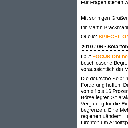
Für Fragen stehen w
Mit sonnigen Grüße
Ihr Martin Brackman
Quelle:
SPIEGEL O
2010 / 06 • Solarfö
Laut
FOCUS Onlin
beschlossene Begren
voraussichtlich der 
Die deutsche Solarin
Förderung hoffen. D
von elf bis 16 Proze
Börse legten Solarak
Vergütung für die E
begrenzen. Eine Meh
regierten Ländern –
fürchten um Arbeitsp