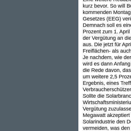
kurz bevor. So will
kommenden Montag e
Gesetzes (EEG) veröf
Demnach soll es ein
Prozent zum 1. Apri
der Vergütung an die
aus. Die jetzt für Ap
Freiflächen- als auc
Je nachdem, wie der
wird es dann Anfang
die Rede davon, da
um weitere 2,5 Proze
Ergebnis, eines Tre
Verbraucherschützer 
Sollte die Solarbra
Wirtschaftsminister
Vergütung zuzulass
Megawatt akzeptiert 
Solarindustrie den 
vermeiden, was den d