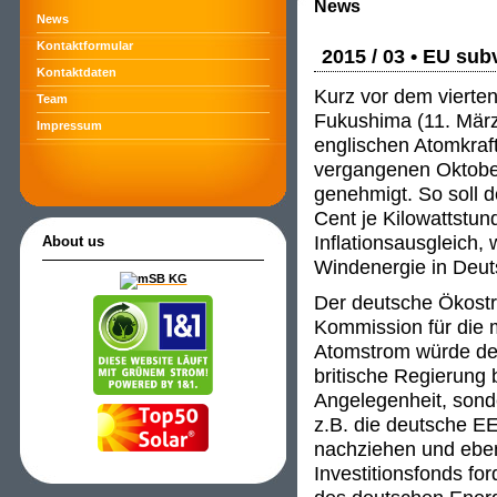
News
News
Kontaktformular
2015 / 03 • EU sub
Kontaktdaten
Kurz vor dem vierte
Team
Fukushima (11. März
Impressum
englischen Atomkraf
vergangenen Oktober
genehmigt. So soll d
Cent je Kilowattstu
Inflationsausgleich,
About us
Windenergie in Deut
Der deutsche Ökostr
Kommission für die m
Atomstrom würde den
britische Regierung 
Angelegenheit, son
z.B. die deutsche E
nachziehen und ebe
Investitionsfonds fo