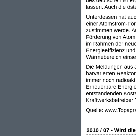
des deutschen Ener
lassen. Auch die öst
Unterdessen hat auch
einer Atomstrom-För
zustimmen werde. Au
Förderung von Atomk
im Rahmen der neuen
Energieeffizienz un
Wärmebereich einse
Die Meldungen aus J
harvarierten Reaktor
immer noch radioakt
Erneuerbare Energien
entstandenden Kosten
Kraftwerksbetreiber
Quelle: www.Topagr
2010 / 07 • Wird di