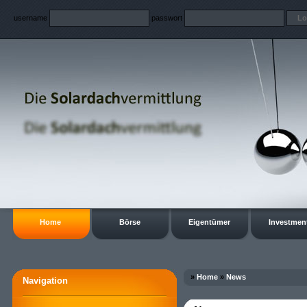
username
passwort
Home
Börse
Eigentümer
Investmen
»
Home
»
News
Navigation