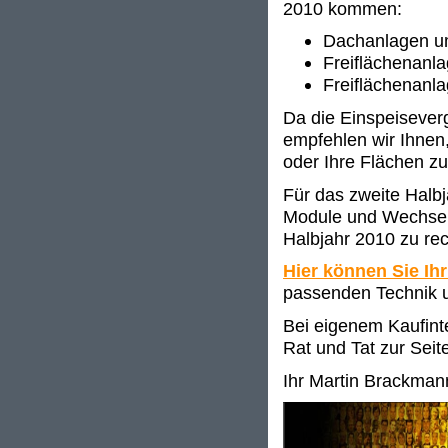
2010 kommen:
Dachanlagen u
Freiflächenanl
Freiflächenanl
Da die Einspeisever
empfehlen wir Ihnen,
oder Ihre Flächen zu
Für das zweite Halbj
Module und Wechselr
Halbjahr 2010 zu rec
Hier können Sie Ihr
passenden Technik u
Bei eigenem Kaufinte
Rat und Tat zur Seit
Ihr Martin Brackman