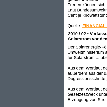
Freuen können sich S
Laut Bundesumweltmi
Cent je Kilowattstun
Quelle:
FINANCIAL
2010 / 02 • Verfas
Solarstrom vor de
Der Solarenergie-Fö
Umweltministerium a
für Solarstrom ... ü
Aus dem Wortlaut d
außerdem aus der da
Degressionsschritte
Aus dem Wortlaut d
Gesetzeszweck unter
Erzeugung von Strom