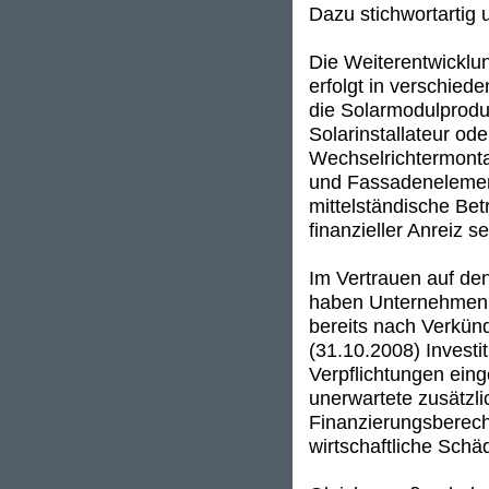
Dazu stichwortartig
Die Weiterentwicklu
erfolgt in verschied
die Solarmodulprodu
Solarinstallateur od
Wechselrichtermonta
und Fassadenelement
mittelständische Betr
finanzieller Anreiz 
Im Vertrauen auf de
haben Unternehmen, d
bereits nach Verkü
(31.10.2008) Investi
Verpflichtungen ein
unerwartete zusätzli
Finanzierungsberech
wirtschaftliche Schä