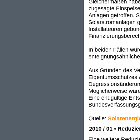
Gleichermaßen haben
zugesagte Einspeise
Anlagen getroffen. S
Solarstromanlagen g
Installateuren gebund
Finanzierungsberech
In beiden Fällen wü
enteignungsähnlich
Aus Gründen des Ve
Eigentumsschutzes 
Degressionsänderun
Möglicherweise wäre
Eine endgültige Ent
Bundesverfassungsge
Quelle:
Solarenergi
2010 / 01 • Reduzi
Eine weitere Reduzie