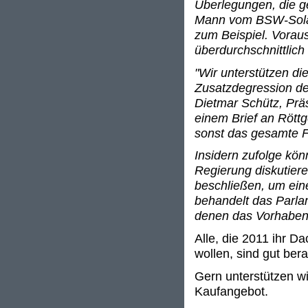
Überlegungen, die g
Mann vom BSW-Solar 
zum Beispiel. Voraus
überdurchschnittlich 
"Wir unterstützen d
Zusatzdegression deu
Dietmar Schütz, Prä
einem Brief an Rött
sonst das gesamte F
Insidern zufolge kö
Regierung diskutier
beschließen, um ei
behandelt das Parla
denen das Vorhaben 
Alle, die 2011 ihr D
wollen, sind gut ber
Gern unterstützen wi
Kaufangebot.