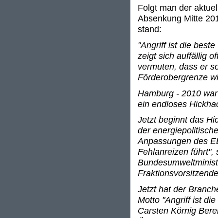
Folgt man der aktuel
Absenkung Mitte 2011
stand:
"Angriff ist die best
zeigt sich auffällig
vermuten, dass er so
Förderobergrenze wil
Hamburg - 2010 war n
ein endloses Hickhac
Jetzt beginnt das 
der energiepolitisc
Anpassungen des EE
Fehlanreizen führt",
Bundesumweltministe
Fraktionsvorsitzend
Jetzt hat der Branc
Motto "Angriff ist di
Carsten Körnig Berei