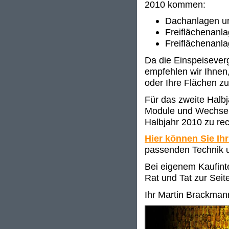
2010 kommen:
Dachanlagen u
Freiflächenanl
Freiflächenanl
Da die Einspeisever
empfehlen wir Ihnen,
oder Ihre Flächen zu
Für das zweite Halbj
Module und Wechselr
Halbjahr 2010 zu rec
Hier können Sie Ihr
passenden Technik u
Bei eigenem Kaufinte
Rat und Tat zur Seit
Ihr Martin Brackman