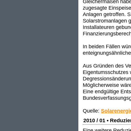
Gleichermaßen haben
zugesagte Einspeise
Anlagen getroffen. S
Solarstromanlagen g
Installateuren gebund
Finanzierungsberech
In beiden Fällen wü
enteignungsähnlich
Aus Gründen des Ve
Eigentumsschutzes 
Degressionsänderun
Möglicherweise wäre
Eine endgültige Ent
Bundesverfassungsge
Quelle:
Solarenergi
2010 / 01 • Reduzi
Eine weitere Reduzie