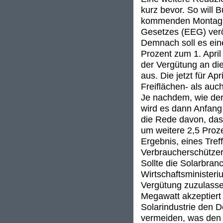
kurz bevor. So will
kommenden Montag e
Gesetzes (EEG) veröf
Demnach soll es ein
Prozent zum 1. Apri
der Vergütung an die
aus. Die jetzt für Ap
Freiflächen- als auc
Je nachdem, wie der
wird es dann Anfang
die Rede davon, da
um weitere 2,5 Proze
Ergebnis, eines Tre
Verbraucherschützer 
Sollte die Solarbra
Wirtschaftsminister
Vergütung zuzulass
Megawatt akzeptiert 
Solarindustrie den 
vermeiden, was den d