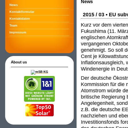
News
News
Kontaktformular
2015 / 03 • EU sub
Kontaktdaten
Kurz vor dem vierte
Team
Fukushima (11. März
Impressum
englischen Atomkraf
vergangenen Oktober
genehmigt. So soll d
Cent je Kilowattstu
Inflationsausgleich,
About us
Windenergie in Deut
Der deutsche Ökostr
Kommission für die m
Atomstrom würde den
britische Regierung 
Angelegenheit, son
z.B. die deutsche E
nachziehen und ebe
Investitionsfonds fo