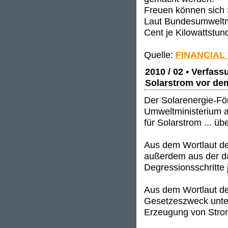
Freuen können sich S
Laut Bundesumweltmi
Cent je Kilowattstun
Quelle:
FINANCIAL
2010 / 02 • Verfas
Solarstrom vor de
Der Solarenergie-Fö
Umweltministerium a
für Solarstrom ... ü
Aus dem Wortlaut d
außerdem aus der da
Degressionsschritte
Aus dem Wortlaut d
Gesetzeszweck unter
Erzeugung von Strom