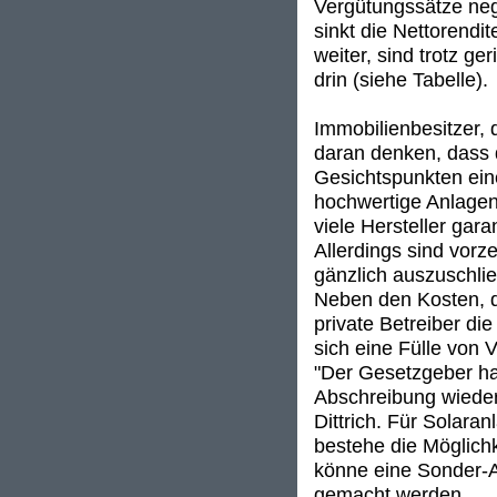
Vergütungssätze neg
sinkt die Nettorendi
weiter, sind trotz g
drin (siehe Tabelle).
Immobilienbesitzer, 
daran denken, dass d
Gesichtspunkten eine
hochwertige Anlagen
viele Hersteller gara
Allerdings sind vorz
gänzlich auszuschli
Neben den Kosten, di
private Betreiber di
sich eine Fülle von 
"Der Gesetzgeber ha
Abschreibung wieder 
Dittrich. Für Solara
bestehe die Möglich
könne eine Sonder-A
gemacht werden.