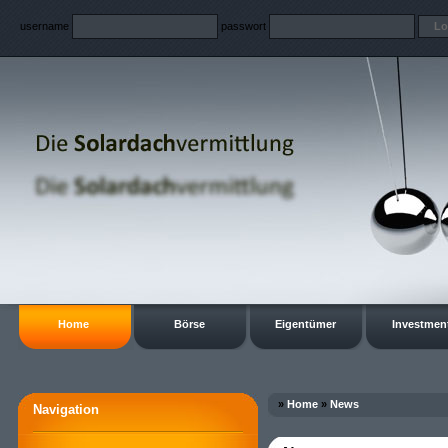
username
passwort
Home
Börse
Eigentümer
Investmen
»
Home
»
News
Navigation