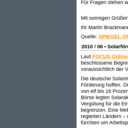
Für Fragen stehen w
Mit sonnigen Grüße
Ihr Martin Brackman
Quelle:
SPIEGEL O
2010 / 06 • Solarfö
Laut
FOCUS Onlin
beschlossene Begren
voraussichtlich der 
Die deutsche Solarin
Förderung hoffen. D
von elf bis 16 Proze
Börse legten Solarak
Vergütung für die E
begrenzen. Eine Meh
regierten Ländern –
fürchten um Arbeitsp