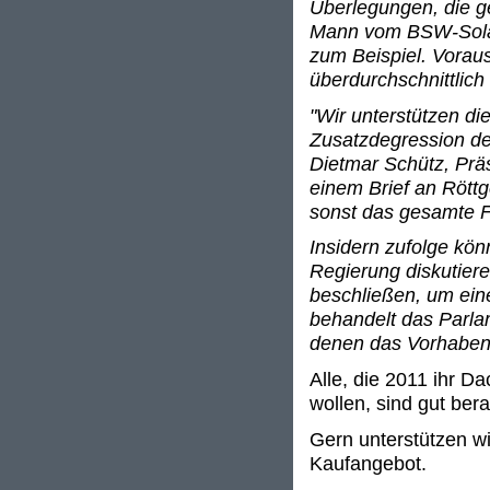
Überlegungen, die g
Mann vom BSW-Solar 
zum Beispiel. Voraus
überdurchschnittlich 
"Wir unterstützen d
Zusatzdegression deu
Dietmar Schütz, Prä
einem Brief an Rött
sonst das gesamte F
Insidern zufolge kö
Regierung diskutier
beschließen, um ei
behandelt das Parla
denen das Vorhaben 
Alle, die 2011 ihr D
wollen, sind gut ber
Gern unterstützen wi
Kaufangebot.