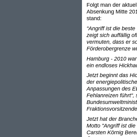
Folgt man der aktuel
Absenkung Mitte 2011
stand:
"Angriff ist die best
zeigt sich auffällig
vermuten, dass er so
Förderobergrenze wil
Hamburg - 2010 war n
ein endloses Hickhac
Jetzt beginnt das 
der energiepolitisc
Anpassungen des EE
Fehlanreizen führt",
Bundesumweltministe
Fraktionsvorsitzend
Jetzt hat der Branc
Motto "Angriff ist di
Carsten Körnig Berei