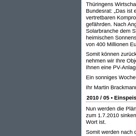
Thüringens Wirtscha
Bundesrat: „Das ist 
vertretbaren Kompro
gefährden. Nach Ang
Solarbranche dem Sta
heimischen Sonnens
von 400 Millionen Eu
Somit können zurückg
nehmen wir Ihre Obj
Ihnen eine PV-Anlag
Ein sonniges Woche
Ihr Martin Brackman
2010 / 05 • Einspe
Nun werden die Plän
zum 1.7.2010 sinken
Wort ist.
Somit werden nach 