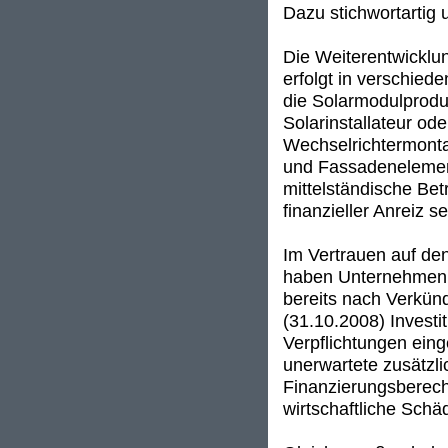
Dazu stichwortartig
Die Weiterentwicklu
erfolgt in verschied
die Solarmodulprodu
Solarinstallateur od
Wechselrichtermonta
und Fassadenelement
mittelständische Betr
finanzieller Anreiz 
Im Vertrauen auf de
haben Unternehmen, d
bereits nach Verkü
(31.10.2008) Investi
Verpflichtungen ein
unerwartete zusätzli
Finanzierungsberech
wirtschaftliche Schä