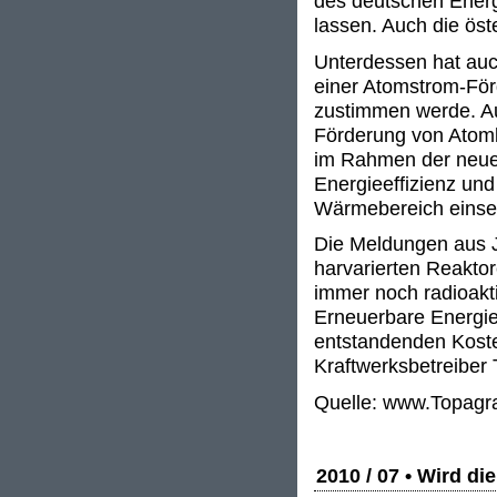
des deutschen Ener
lassen. Auch die öst
Unterdessen hat auch
einer Atomstrom-För
zustimmen werde. Au
Förderung von Atomk
im Rahmen der neuen
Energieeffizienz un
Wärmebereich einse
Die Meldungen aus J
harvarierten Reaktor
immer noch radioakt
Erneuerbare Energien
entstandenden Kosten
Kraftwerksbetreiber
Quelle: www.Topagr
2010 / 07 • Wird di