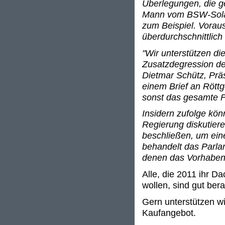
Überlegungen, die g
Mann vom BSW-Solar 
zum Beispiel. Voraus
überdurchschnittlich 
"Wir unterstützen d
Zusatzdegression deu
Dietmar Schütz, Prä
einem Brief an Rött
sonst das gesamte F
Insidern zufolge kö
Regierung diskutier
beschließen, um ei
behandelt das Parla
denen das Vorhaben 
Alle, die 2011 ihr D
wollen, sind gut ber
Gern unterstützen wi
Kaufangebot.