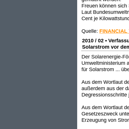
Freuen können sich S
Laut Bundesumweltmi
Cent je Kilowattstun
Quelle:
FINANCIAL
2010 / 02 • Verfas
Solarstrom vor de
Der Solarenergie-Fö
Umweltministerium a
für Solarstrom ... ü
Aus dem Wortlaut d
außerdem aus der da
Degressionsschritte
Aus dem Wortlaut d
Gesetzeszweck unter
Erzeugung von Strom