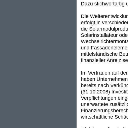
Dazu stichwortartig
Die Weiterentwicklu
erfolgt in verschied
die Solarmodulprodu
Solarinstallateur od
Wechselrichtermonta
und Fassadenelement
mittelständische Betr
finanzieller Anreiz 
Im Vertrauen auf de
haben Unternehmen, d
bereits nach Verkü
(31.10.2008) Investi
Verpflichtungen ein
unerwartete zusätzli
Finanzierungsberech
wirtschaftliche Schä