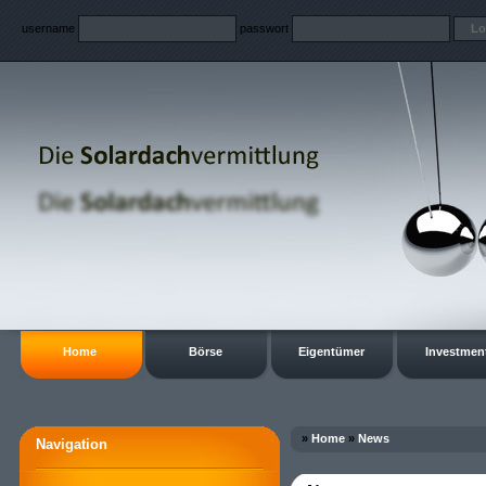
username
passwort
Home
Börse
Eigentümer
Investmen
»
Home
»
News
Navigation