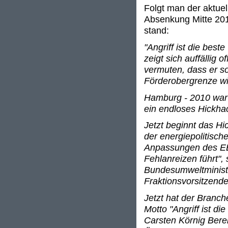
Folgt man der aktuel
Absenkung Mitte 2011
stand:
"Angriff ist die best
zeigt sich auffällig
vermuten, dass er so
Förderobergrenze wil
Hamburg - 2010 war n
ein endloses Hickhac
Jetzt beginnt das 
der energiepolitisc
Anpassungen des EE
Fehlanreizen führt",
Bundesumweltministe
Fraktionsvorsitzend
Jetzt hat der Branc
Motto "Angriff ist di
Carsten Körnig Berei