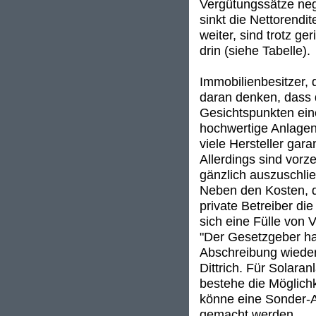
Vergütungssätze neg
sinkt die Nettorendi
weiter, sind trotz g
drin (siehe Tabelle).
Immobilienbesitzer, 
daran denken, dass d
Gesichtspunkten eine
hochwertige Anlagen
viele Hersteller gara
Allerdings sind vorz
gänzlich auszuschli
Neben den Kosten, di
private Betreiber di
sich eine Fülle von 
"Der Gesetzgeber ha
Abschreibung wieder 
Dittrich. Für Solara
bestehe die Möglich
könne eine Sonder-A
gemacht werden.