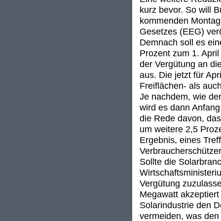
kurz bevor. So will
kommenden Montag e
Gesetzes (EEG) veröf
Demnach soll es ein
Prozent zum 1. Apri
der Vergütung an die
aus. Die jetzt für Ap
Freiflächen- als auc
Je nachdem, wie der
wird es dann Anfang
die Rede davon, da
um weitere 2,5 Proze
Ergebnis, eines Tre
Verbraucherschützer 
Sollte die Solarbra
Wirtschaftsminister
Vergütung zuzulass
Megawatt akzeptiert 
Solarindustrie den 
vermeiden, was den d