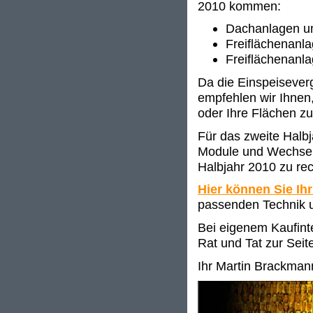
2010 kommen:
Dachanlagen u
Freiflächenanl
Freiflächenanl
Da die Einspeisever
empfehlen wir Ihnen,
oder Ihre Flächen zu
Für das zweite Halbj
Module und Wechselr
Halbjahr 2010 zu rec
Hier können Sie Ihr
passenden Technik u
Bei eigenem Kaufinte
Rat und Tat zur Seit
Ihr Martin Brackman