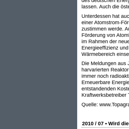
des deutschen Ener
lassen. Auch die öst
Unterdessen hat auch
einer Atomstrom-För
zustimmen werde. Au
Förderung von Atomk
im Rahmen der neuen
Energieeffizienz un
Wärmebereich einse
Die Meldungen aus J
harvarierten Reaktor
immer noch radioakt
Erneuerbare Energien
entstandenden Kosten
Kraftwerksbetreiber
Quelle: www.Topagr
2010 / 07 • Wird di