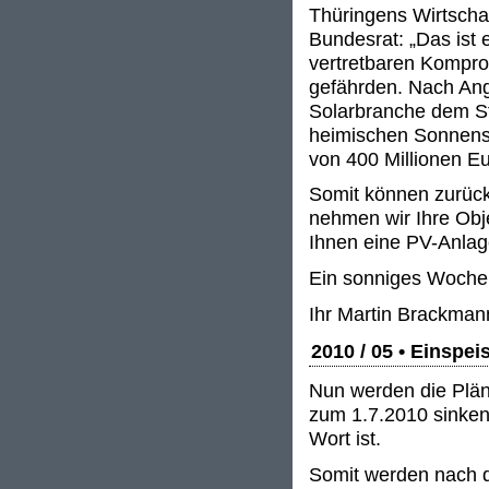
Thüringens Wirtscha
Bundesrat: „Das ist 
vertretbaren Kompro
gefährden. Nach Ang
Solarbranche dem Sta
heimischen Sonnens
von 400 Millionen Eu
Somit können zurückg
nehmen wir Ihre Obj
Ihnen eine PV-Anlag
Ein sonniges Woche
Ihr Martin Brackman
2010 / 05 • Einspe
Nun werden die Plän
zum 1.7.2010 sinken
Wort ist.
Somit werden nach 