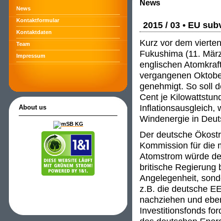
News
News
Kontaktformular
2015 / 03 • EU sub
Kontaktdaten
Kurz vor dem vierte
Team
Fukushima (11. März
Impressum
englischen Atomkraf
vergangenen Oktober
genehmigt. So soll d
Cent je Kilowattstu
Inflationsausgleich,
About us
Windenergie in Deut
Der deutsche Ökostr
Kommission für die m
Atomstrom würde den
britische Regierung 
Angelegenheit, son
z.B. die deutsche E
nachziehen und ebe
Investitionsfonds fo