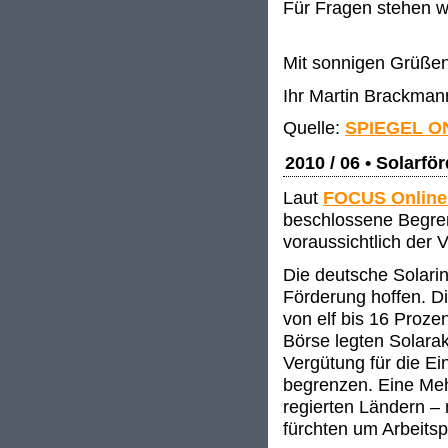
Für Fragen stehen w
Mit sonnigen Grüße
Ihr Martin Brackman
Quelle:
SPIEGEL O
2010 / 06 • Solarfö
Laut
FOCUS Onlin
beschlossene Begren
voraussichtlich der 
Die deutsche Solarin
Förderung hoffen. D
von elf bis 16 Proze
Börse legten Solarak
Vergütung für die E
begrenzen. Eine Meh
regierten Ländern –
fürchten um Arbeitsp