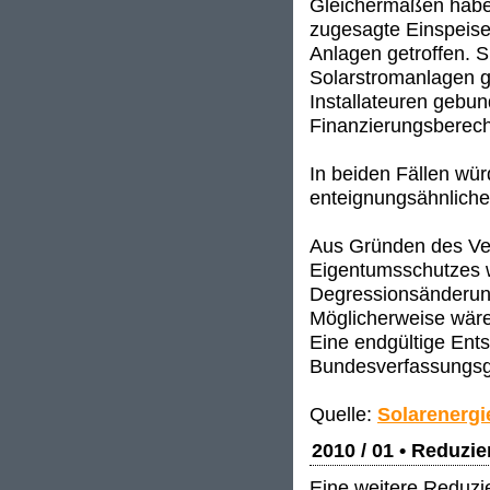
Gleichermaßen haben
zugesagte Einspeise
Anlagen getroffen. S
Solarstromanlagen g
Installateuren gebund
Finanzierungsberech
In beiden Fällen wü
enteignungsähnlich
Aus Gründen des Ve
Eigentumsschutzes 
Degressionsänderun
Möglicherweise wäre
Eine endgültige Ent
Bundesverfassungsge
Quelle:
Solarenergi
2010 / 01 • Reduzi
Eine weitere Reduzie