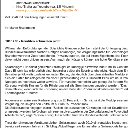
oder etwas komprimiert:
Kino-Trailer auf Youtube (ca. 1,5 Minuten)
www.youtube.com/watch?v=cVijbIB-crM
Viel Spaß mit den Anregungen wünscht Ihnen
Ihr Martin Brackmann
2010 / 03 • Renditen schmelzen nicht
Will man den Befürchtungen der Solarlobby Glauben schenken, steht der Untergang de
Bundesumweltminister Norbert Röttgen ankündigte, die Vergütungssätze für Solaranlage
Branchenvertreter Zeter und Mordio. Privatinvestoren, die auf ihrem Eigenheim eine Fotovo
davon nicht beunruhigen lassen: Auch nach der Kürzung können sie hohe Renditen erzie
Solaranlage: Für selbst genutzten Strom gibt es künftig je Kilowattstunde rund 10 Cent m
Dass Einschnitte erforderlich sind, bestreitet selbst die Solarbranche nicht. Nach dem 
Betreiber je Kilowattstunde einen festen Betrag, der deutlich über dem aktuellen Marktpr
sich die Sätze für Anlagen bis zu einer Spitzenleistung von 30 Kilowatt-Peak um neun Pro
Nun geht es nochmals weiter abwärts. Für manche noch nicht weit genug: So fordern Exp
Kürzung, weil die Kosten für die Förderung auf alle Stromkunden umgelegt werden. "Das
dann effektiv, wenn sich die Förderung an der Höhe der Produktionskosten orientiert", e
Fachmagazins "Photon".
Angemessen wäre eine Reduzierung von 20 Prozent. Im Schnitt sind die Modulpreise seit 2
Vergütung, die im gleichen Zeitraum nur um 25 Prozent sank.
Die Solarbranche hingegen warnt: "Sollten die drastischen Kürzungen bei der Solarförde
umgesetzt werden, befürchten wir eine Insolvenzwelle in der Zukunftsbranche Fotovolta
Arbeitsplätze", sagt Carsten Körnig, Geschäftsführer des Bundesverbands Solarwirtschaf
Trotz der sinkenden Vergütung bleiben Solaranlagen auch 2010 ein rentables Investment.
bereits seit einigen Jahren im Sinkflug. Aktuell liegen sie für installierte Solarmodule bei