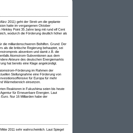
ärz 2011) geht der Streit um die geplante
ssion hatte im vergangenen Oktober
Hinkley Point 35 Jahre lang mit rund elf Cent
eich, wodurch die Förderung deutlich höher als
 die milliardenschweren Beihilfen. Grund: Der
als die britische Regierung behauptet, sei
enstrompreis absenken und damit z.B. die
benfalls Atomstrom-Subventionen aus dem
andere Akteure des deutschen Energiemarkts
ng hat bereits eine Klage angekündigt.
er Atomstrom-Förderung im Rahmen der
ktuellen Stellungnahme eine Förderung von
nvesitionsoffensive für Europa für mehr
und Wärmebereich einsetzen.
rten Reaktoren in Fukushima seien bis heute
e Agentur für Erneuerbare Energien. Laut
n Euro. Nur 16 Milliarden habe der
Mitte 2011 sehr wahrscheinlich. Laut Spiegel