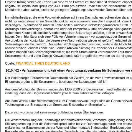
Experte Körnig sinken die Preise um rund zehn Prozent im Jahr. Klar ist dennoch: Zunäc
negativ. Bei einem Modulpreis von 3300 Euro pro Kilowatt-Peak sinkt die Nettorendite um 
Modulpreise aber weiter, sind trotz geringerer Vergütungssätze wieder Renditen über acht
Immobilienbesitzer, die eine Fotovoltaikanlage auf ihrem Dach planen, sollten aber daran
nicht nur unter steuerlichen Gesichtspunkten eine unternehmerische Tätigkeit ist. Zwar 
derzeitigen Erkenntnissen rund 30 Jahre halten, und viele Hersteller garantieren für 20 J
Allerdings sind vorzeitige Reperaturen oder der komplette Ausfall der Anlage nicht gänzli
Neben den Kosten, die bei der Anschaffung einer Solaranlage anfallen, sollten private Bet
haben. Denn hier lässt sich eine Fülle von Vorteilen nutzen - vorausgesetzt der Strom wi
Ankurbelung der Konjunktur die degressive Abschreibung wieder eingeführt", erläutert der
Solaranlagen, die bis zum 31. Dezember 2010 angeschafft werden, bestehe die Möglichke
abzuschreiben. Zudem könne eine Sonder-AfA von einmalig 20 Prozent der Gesamtkost
Freuen können sich Solaranlagenbesitzer, die ihren Strom selbst verbrauchen: Laut Bund
Solarstrom mit rund zehn Cent je Kilowattstunde stärker gefördert werden als der eingesp
Quelle:
FINANCIAL TIMES DEUTSCHLAND
2010 / 02 • Verfassungswidrigkeit einer Vergütungsabsenkung für Solarstrom vor
Der Solarenergie-Förderverein Deutschland hat Zweifel, ob die vom Umweltministerium a
Einspeisevergütung für Solarstrom ... überhaupt verfassungsgemäß ist.
Aus dem Wortlaut der Bestimmungen des EEG 2009 zur Degression ... und außerdem aus
eindeutig, dass die Degressionsschritte jeweils zum Jahreswechsel erfolgen.
Aus dem Wortlaut der Bestimmungen zum Gesetzeszweck ergibt sich als Gesetzeszweck
Technologien zur Erzeugung von Strom aus Erneuerbaren Energien" ...
Dazu stichwortartig und keineswegs vollständig einige Überlegungen:
Die Weiterentwicklung der Technologie der photovoltaischen Stromerzeugung erfolgt in v
Siliziumgewinnung über die Solarmodulproduktion bis zur Dachmontage durch den deutsch
elektronischer Bauelemente bis zur Wechselrichtermontage in deutschen Betrieben oder
Fassadenelementen mit photovoltaischer Beschichtung. Hier sind viele mittelständische Be