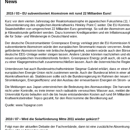
News
2015 / 03 • EU subventioniert Atomstrom mit rund 22 Milliarden Euro!
Kurz vor dem vierten Jahrestag der Reaktorkatastrophe im japanischen Fukushima (11. M
Subventionierung des englischen Atomkraftwerks Hinkley Point C weiter. Die EU-Kommi
Staatsbeihilfen von umgerechnet 22 Milliarden Euro genehmigt. So soll der Atomstrom aus 
je Kilowattstunde gefördert werden. Dazu kommen Kreditgarantien und ein Inflationsausgl
die für Solar- und Windenergie in Deutschland wäre.
Der deutsche Ökostromanbieter Greenpeace Energy verklagt jetzt die EU-Kommission für
subventionierte Atomstrom würde den europäischen Strommarkt massiv verzerren. Anders 
geförderter Atomstrom keine rein britische Angelegenheit, sondern würde auch den Börs
deutsche EEG-Umlage weiter steigen lassen. Andere Länder könnten nachziehen und e
neuen europäischen Investitionsfonds fordern. Greenpeace Energy prüft auch, ob sich 
zu einer Klagegemeinschaft zusammenschließen lassen. Auch die österreichische Regieru
Unterdessen hat auch Bundeswirtschaftsminister Siegmar Gabriel erklärt, dass er ein
europäischen Energie-Union nicht zustimmen werde. Auch der Bundesrat lehnt in einer a
Atomkraftwerken ab. Stattdessen sollte sich die Bundesregierung im Rahmen der neuen I
Stromleitungen, Energieeffizienz und den Ausbau der erneuerbaren Energien im Strom- 
Die Meldungen aus Japan unterstreichen die Bedeutung des Atomausstiegs: Die harvarie
nicht unter Kontrolle, es trete immer noch radioaktiv verseuchtes Wasser aus, meldet di
Universität Kyoto belaufen sich die bis heute entstandenden Kosten auf rund 84 Milliarde
Kraftwerksbetreiber Tepco gezahlt, für den Rest komme die Bevölkerung auf.
Quelle: www.Topagrar.com
2010 / 07 • Wird die Solarförderung Mitte 2011 wieder gekürzt?
Folgt man der aktuellen Debatte der Fachverbände, dann ist eine zusätzliche Absenkung 