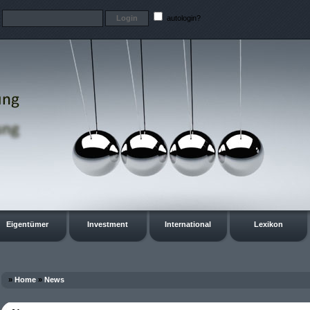
t
autologin?
Eigentümer
Investment
International
Lexikon
»
Home
»
News