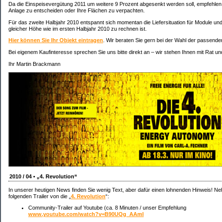
Da die Einspeisevergütung 2011 um weitere 9 Prozent abgesenkt werden soll, empfehlen w
Anlage zu entscheiden oder Ihre Flächen zu verpachten.
Für das zweite Halbjahr 2010 entspannt sich momentan die Liefersituation für Module und
gleicher Höhe wie im ersten Halbjahr 2010 zu rechnen ist.
Hier können Sie Ihr Objekt eintragen
. Wir beraten Sie gern bei der Wahl der passende
Bei eigenem Kaufinteresse sprechen Sie uns bitte direkt an – wir stehen Ihnen mit Rat und
Ihr Martin Brackmann
2010 / 04 • „4. Revolution“
In unserer heutigen News finden Sie wenig Text, aber dafür einen lohnenden Hinweis! Ne
folgenden Trailer von die „
4. Revolution
“:
Community-Trailer auf Youtube (ca. 8 Minuten / unser Empfehlung
www.youtube.com/watch?v=B90UQg_AAmI