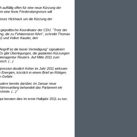
ch auffällig offen für eine neue Kürzung der
m eine feste Förderobergrenze will.
dloses Hickhack um die Kürzung der
epolitische Koordinator der CDU. "Trotz der
 die zu Fehlanreizen führt", schreibt Thomas
U) und Volker Kauder, den
iff ist die beste Verteidigung" signalisiert
Es gibt Überlegungen, die geplanten Kürzungen
tenagentur Reuters. Auf Mitte 2011 zum
och. (...)
ression deutlich früher im Jahr 2011 wirksam
nergien, kürzlich in einem Brief an Röttgen.
n Gefahr.
tiere bereits darüber, im Januar neue
ahresanfang behandelt das Parlament ein
nnte. (...)"
gut beraten dies im erste Halbjahr 2011 zu tun.