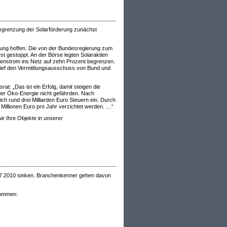
Begrenzung der Solarförderung zunächst
erung hoffen. Die von der Bundesregierung zum
st gestoppt. An der Börse legten Solaraktien
nenstrom ins Netz auf zehn Prozent begrenzen.
rief den Vermittlungsausschuss von Bund und
: „Das ist ein Erfolg, damit steigen die
er Öko-Energie nicht gefährden. Nach
ch rund drei Milliarden Euro Steuern ein. Durch
illionen Euro pro Jahr verzichtet werden. …“
r Ihre Objekte in unserer
1.7.2010 sinken. Branchenkenner gehen davon
kommen: