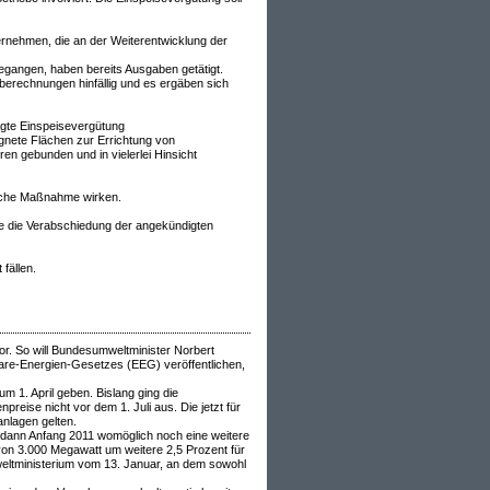
rnehmen, die an der Weiterentwicklung der
gegangen, haben bereits Ausgaben getätigt.
berechnungen hinfällig und es ergäben sich
agte Einspeisevergütung
ignete Flächen zur Errichtung von
en gebunden und in vielerlei Hinsicht
liche Maßnahme wirken.
 die Verabschiedung der angekündigten
fällen.
or. So will Bundesumweltminister Norbert
re-Energien-Gesetzes (EEG) veröffentlichen,
 1. April geben. Bislang ging die
eise nicht vor dem 1. Juli aus. Die jetzt für
anlagen gelten.
s dann Anfang 2011 womöglich noch eine weitere
on 3.000 Megawatt um weitere 2,5 Prozent für
weltministerium vom 13. Januar, an dem sowohl