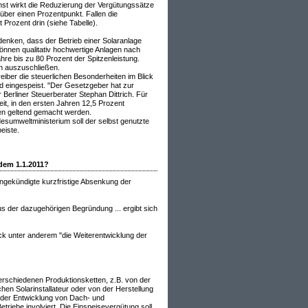
hst wirkt die Reduzierung der Vergütungssätze
über einen Prozentpunkt. Fallen die
 Prozent drin (siehe Tabelle).
 denken, dass der Betrieb einer Solaranlage
können qualitativ hochwertige Anlagen nach
ahre bis zu 80 Prozent der Spitzenleistung.
ch auszuschließen.
reiber die steuerlichen Besonderheiten im Blick
rd eingespeist. "Der Gesetzgeber hat zur
 Berliner Steuerberater Stephan Dittrich. Für
it, in den ersten Jahren 12,5 Prozent
en geltend gemacht werden.
esumweltministerium soll der selbst genutzte
eiste.
 dem 1.1.2011?
ngekündigte kurzfristige Absenkung der
 der dazugehörigen Begründung ... ergibt sich
 unter anderem "die Weiterentwicklung der
erschiedenen Produktionsketten, z.B. von der
en Solarinstallateur oder von der Herstellung
 der Entwicklung von Dach- und
triebe involviert. Die Einspeisevergütung soll