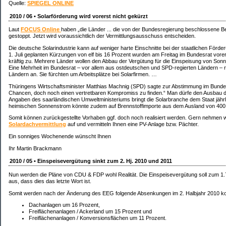
Quelle:
SPIEGEL ONLINE
2010 / 06 • Solarförderung wird vorerst nicht gekürzt
Laut
FOCUS Online
haben „die Länder ... die von der Bundesregierung beschlossene 
gestoppt. Jetzt wird voraussichtlich der Vermittlungsausschuss entscheiden.
Die deutsche Solarindustrie kann auf weniger harte Einschnitte bei der staatlichen Förd
1. Juli geplanten Kürzungen von elf bis 16 Prozent wurden am Freitag im Bundesrat vorer
kräftig zu. Mehrere Länder wollen den Abbau der Vergütung für die Einspeisung von Son
Eine Mehrheit im Bundesrat – vor allem aus ostdeutschen und SPD-regierten Ländern – 
Ländern an. Sie fürchten um Arbeitsplätze bei Solarfirmen. …
Thüringens Wirtschaftsminister Matthias Machnig (SPD) sagte zur Abstimmung im Bundesrat
Chancen, doch noch einen vertretbaren Kompromiss zu finden.“ Man dürfe den Ausbau d
Angaben des saarländischen Umweltministeriums bringt die Solarbranche dem Staat jährli
heimischen Sonnenstrom könnte zudem auf Brennstoffimporte aus dem Ausland von 400 M
Somit können zurückgestellte Vorhaben ggf. doch noch realisiert werden. Gern nehmen wi
Solardachvermittlung
auf und vermitteln Ihnen eine PV-Anlage bzw. Pächter.
Ein sonniges Wochenende wünscht Ihnen
Ihr Martin Brackmann
2010 / 05 • Einspeisevergütung sinkt zum 2. Hj. 2010 und 2011
Nun werden die Pläne von CDU & FDP wohl Realität. Die Einspeisevergütung soll zum 
aus, dass dies das letzte Wort ist.
Somit werden nach der Änderung des EEG folgende Absenkungen im 2. Halbjahr 2010 
Dachanlagen um 16 Prozent,
Freiflächenanlagen / Ackerland um 15 Prozent und
Freiflächenanlagen / Konversionsflächen um 11 Prozent.