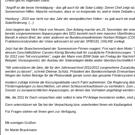
Online gibt es folgenden stand:
"Angriff ist die beste Verteidigung - das gilt auch für die Solar-Lobby: Deren Chef zeigt si
Sonnenstrom-Hilfen. Manche vermuten, dass er so kooperativ ist, weil er keine Debatte u
Hamburg - 2010 war nicht nur das Jahr der atompolitischen Volten - es gab auch ein en
Solarförderung. (...)
Jetzt beginnt das Hick-Hack von Neuem. Den Anfang machte am 25. November der energi
bereits vorgenommenen Anpassungen des EEG besteht noch eine massive Überförderung,
Bareiß in einem Brief, der unter anderem an Bundesumweltminister Norbert Röttgen (CD
Fraktionsvorsitzenden der Union adressiert ist und der SPIEGEL ONLINE vorliegt.
Jetzt hat der Branchenverband der Sonnenstrom-Firmen reagiert. Frei nach dem Motto "Angr
dessen Geschäftsführer Carsten Körnig Bereitschaft für zusätzliche Förderkürzungen. "
für 2012 zum Teil vorzuziehen", sagte der Mann vom BSW-Solar am Freitag der Nachrich
Beispiel. Vorausgesetzt, der Ausbau der Solaranlagen bleibe weiter überdurchschnittlich h
"Wir unterstützen die Idee, die für den Jahreswechsel 2011/2012 vorgesehene Zusatzdeg
werden zu lassen", schrieb Dietmar Schütz, Präsident des Bundesverbands Erneuerbare E
Wegen der hohen Beträge für die Photovoltaik gerate sonst das gesamte Fördersystem i
Insidern zufolge könnte die Kürzungsdebatte rasch Fahrt aufnehmen. Die Regierung disku
Förderregelungen zu beschließen, um einen Schlussverkaufsboom zu verhindern. Zum J
Gesetz zu europarechtlichen Anpassungen, an denen das Vorhaben angehängt werden kö
Alle, die 2011 ihr Dach verpachten oder selbst in eine PV-Anlage investieren wollen, sind 
Gern unterstützen wir Sie bei der Verpachtung bzw. unterbreiten Ihnen ein Kaufangebot.
Für Fragen stehen wir Ihnen gern zur Verfügung.
Mit sonnigen Grüßen
Ihr Martin Brackmann