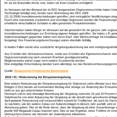
für sie ein finanzieller Anreiz sein, indem sie ihnen Gewinne ermöglicht.
Im Vertrauen auf den Bestand der im EEG festgesetzten Degressionsschritte haben Unte
Technologie beteiligt sind, bereits nach Verkündung des EEG 2009
(31.10.2008) Investitionsentscheidungen getroffen, sind vertragliche Verpflichtungen ein
Durch eine unerwartete zusätzliche und vorzeitige Degression würden die Finanzierungs
erhebliche wirtschaftliche Schäden in allen genannten Produktionsketten.
Gleichermaßen haben Bürger im Vertrauen auf die gesetzlich für ein ganzes Jahr zuges
Investitionsentscheidungen zur Errichtung eigener Anlagen getroffen. Sie haben z.B. gee
Solarstromanlagen gepachtet, haben sich durch Kauf- oder Werksverträge mit Installateur
festgelegt. Ihre Finanzierungsberechnungen wären ebenfalls hinfällig.
In beiden Fällen würde eine zusätzliche Vergütungsabsenkung wie eine enteignungsähn
Aus Gründen des Vertrauensschutzes, sowie aus Gründen des Eigentumsschutzes wäre
Degressionsänderung nach unserem Erachten grundgesetzwidrig.
Möglicherweise wären sogar noch weitere Grundrechte berührt.
Eine endgültige Entscheidung darüber kann allerdings nur das Bundesverfassungsgericht 
Quelle:
Solarenergie-Förderverein Deutschland
2010 / 01 • Reduzierung der Einspeisevergütung
Eine weitere Reduzierung der Einspeisevergütung für Solarstrom steht offenbar kurz bev
Röttgen (CDU) bereits am kommenden Montag eine Vorlage zur Änderung des Erneuerba
heißt es aus gut unterrichteten Kreisen.
Demnach soll es eine einmalige Absenkung der Vergütung zwischen 16 und 18 Prozent zum
Solarbranche von einer Anpassung der Vergütung an die aktuell stark gesunkenen Anlagenpr
April geplante Reduzierung soll voraussichtlich sowohl für Freiflächen- als auch für Dach
Je nachdem, wie der weitere Zubau von Solarstromlagen in diesem Jahr ausfällt, wird e
Absenkung geben. Hier ist die Rede davon, dass die Vergütung ab einer Gesamtmenge v
jeweils 500 Megawatt Zubau reduziert wird. Dies ist das Ergebnis, eines Treffens im Um
Verbraucherschützer wie Vertreter der Solarindustrie teilnahmen.