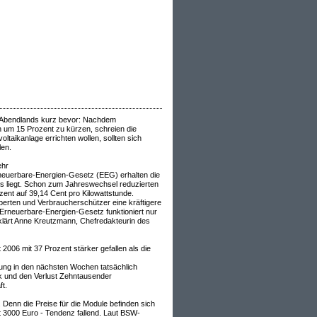
s Abendlands kurz bevor: Nachdem
n um 15 Prozent zu kürzen, schreien die
ltaikanlage errichten wollen, sollten sich
len.
ehr
Erneuerbare-Energien-Gesetz (EEG) erhalten die
eis liegt. Schon zum Jahreswechsel reduzierten
zent auf 39,14 Cent pro Kilowattstunde.
erten und Verbraucherschützer eine kräftigere
 Erneuerbare-Energien-Gesetz funktioniert nur
rklärt Anne Kreutzmann, Chefredakteurin des
006 mit 37 Prozent stärker gefallen als die
rung in den nächsten Wochen tatsächlich
ik und den Verlust Zehntausender
t.
 Denn die Preise für die Module befinden sich
 gut 3000 Euro - Tendenz fallend. Laut BSW-