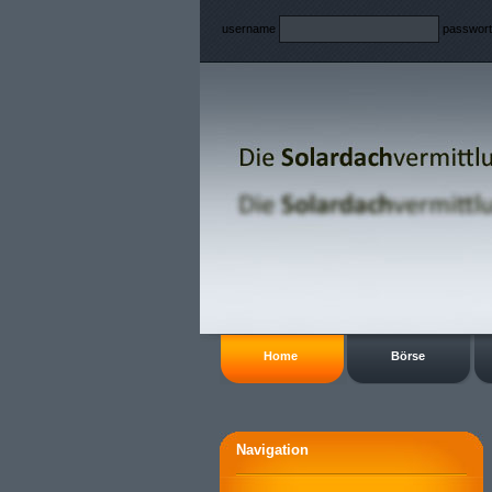
username
passwor
Home
Börse
Navigation