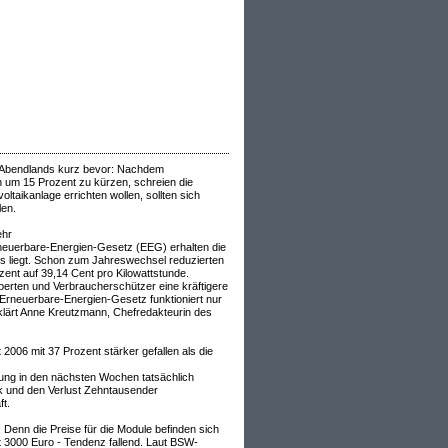
s Abendlands kurz bevor: Nachdem
n um 15 Prozent zu kürzen, schreien die
ltaikanlage errichten wollen, sollten sich
len.
ehr
Erneuerbare-Energien-Gesetz (EEG) erhalten die
eis liegt. Schon zum Jahreswechsel reduzierten
zent auf 39,14 Cent pro Kilowattstunde.
erten und Verbraucherschützer eine kräftigere
 Erneuerbare-Energien-Gesetz funktioniert nur
rklärt Anne Kreutzmann, Chefredakteurin des
006 mit 37 Prozent stärker gefallen als die
rung in den nächsten Wochen tatsächlich
ik und den Verlust Zehntausender
t.
 Denn die Preise für die Module befinden sich
 gut 3000 Euro - Tendenz fallend. Laut BSW-