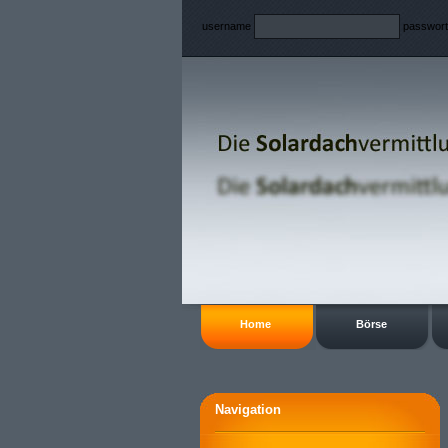
username
passwor
Home
Börse
Navigation