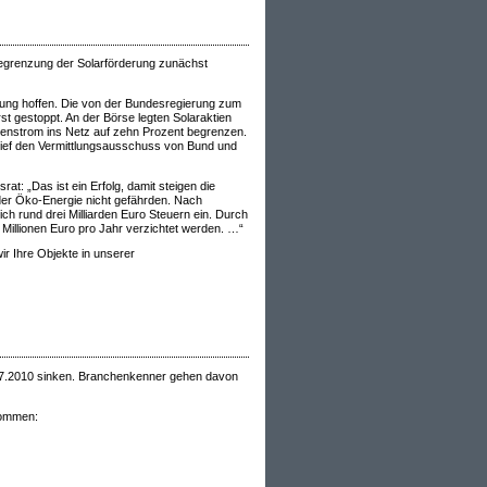
Begrenzung der Solarförderung zunächst
erung hoffen. Die von der Bundesregierung zum
st gestoppt. An der Börse legten Solaraktien
nenstrom ins Netz auf zehn Prozent begrenzen.
rief den Vermittlungsausschuss von Bund und
: „Das ist ein Erfolg, damit steigen die
er Öko-Energie nicht gefährden. Nach
ch rund drei Milliarden Euro Steuern ein. Durch
illionen Euro pro Jahr verzichtet werden. …“
r Ihre Objekte in unserer
1.7.2010 sinken. Branchenkenner gehen davon
kommen: