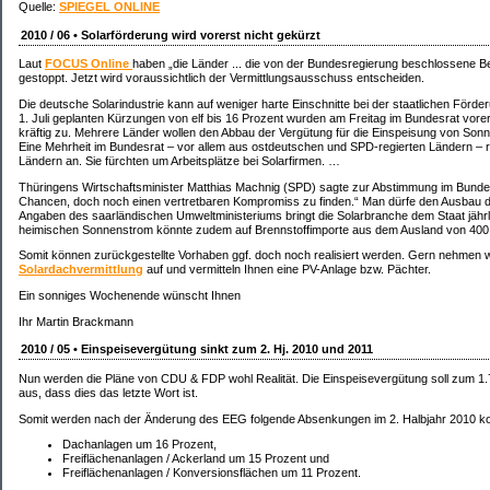
Quelle:
SPIEGEL ONLINE
2010 / 06 • Solarförderung wird vorerst nicht gekürzt
Laut
FOCUS Online
haben „die Länder ... die von der Bundesregierung beschlossene 
gestoppt. Jetzt wird voraussichtlich der Vermittlungsausschuss entscheiden.
Die deutsche Solarindustrie kann auf weniger harte Einschnitte bei der staatlichen Förd
1. Juli geplanten Kürzungen von elf bis 16 Prozent wurden am Freitag im Bundesrat vorer
kräftig zu. Mehrere Länder wollen den Abbau der Vergütung für die Einspeisung von Son
Eine Mehrheit im Bundesrat – vor allem aus ostdeutschen und SPD-regierten Ländern – 
Ländern an. Sie fürchten um Arbeitsplätze bei Solarfirmen. …
Thüringens Wirtschaftsminister Matthias Machnig (SPD) sagte zur Abstimmung im Bundesrat
Chancen, doch noch einen vertretbaren Kompromiss zu finden.“ Man dürfe den Ausbau d
Angaben des saarländischen Umweltministeriums bringt die Solarbranche dem Staat jährli
heimischen Sonnenstrom könnte zudem auf Brennstoffimporte aus dem Ausland von 400 M
Somit können zurückgestellte Vorhaben ggf. doch noch realisiert werden. Gern nehmen wi
Solardachvermittlung
auf und vermitteln Ihnen eine PV-Anlage bzw. Pächter.
Ein sonniges Wochenende wünscht Ihnen
Ihr Martin Brackmann
2010 / 05 • Einspeisevergütung sinkt zum 2. Hj. 2010 und 2011
Nun werden die Pläne von CDU & FDP wohl Realität. Die Einspeisevergütung soll zum 
aus, dass dies das letzte Wort ist.
Somit werden nach der Änderung des EEG folgende Absenkungen im 2. Halbjahr 2010 
Dachanlagen um 16 Prozent,
Freiflächenanlagen / Ackerland um 15 Prozent und
Freiflächenanlagen / Konversionsflächen um 11 Prozent.