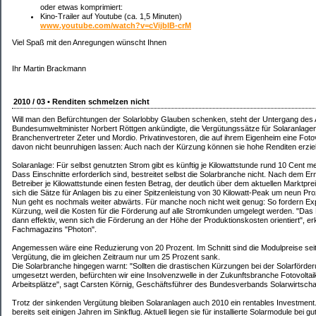
oder etwas komprimiert:
Kino-Trailer auf Youtube (ca. 1,5 Minuten)
www.youtube.com/watch?v=cVijbIB-crM
Viel Spaß mit den Anregungen wünscht Ihnen
Ihr Martin Brackmann
2010 / 03 • Renditen schmelzen nicht
Will man den Befürchtungen der Solarlobby Glauben schenken, steht der Untergang de
Bundesumweltminister Norbert Röttgen ankündigte, die Vergütungssätze für Solaranlage
Branchenvertreter Zeter und Mordio. Privatinvestoren, die auf ihrem Eigenheim eine Fotovo
davon nicht beunruhigen lassen: Auch nach der Kürzung können sie hohe Renditen erzie
Solaranlage: Für selbst genutzten Strom gibt es künftig je Kilowattstunde rund 10 Cent m
Dass Einschnitte erforderlich sind, bestreitet selbst die Solarbranche nicht. Nach dem 
Betreiber je Kilowattstunde einen festen Betrag, der deutlich über dem aktuellen Marktpr
sich die Sätze für Anlagen bis zu einer Spitzenleistung von 30 Kilowatt-Peak um neun Pro
Nun geht es nochmals weiter abwärts. Für manche noch nicht weit genug: So fordern Exp
Kürzung, weil die Kosten für die Förderung auf alle Stromkunden umgelegt werden. "Das
dann effektiv, wenn sich die Förderung an der Höhe der Produktionskosten orientiert", e
Fachmagazins "Photon".
Angemessen wäre eine Reduzierung von 20 Prozent. Im Schnitt sind die Modulpreise seit 2
Vergütung, die im gleichen Zeitraum nur um 25 Prozent sank.
Die Solarbranche hingegen warnt: "Sollten die drastischen Kürzungen bei der Solarförde
umgesetzt werden, befürchten wir eine Insolvenzwelle in der Zukunftsbranche Fotovolta
Arbeitsplätze", sagt Carsten Körnig, Geschäftsführer des Bundesverbands Solarwirtschaf
Trotz der sinkenden Vergütung bleiben Solaranlagen auch 2010 ein rentables Investment.
bereits seit einigen Jahren im Sinkflug. Aktuell liegen sie für installierte Solarmodule bei