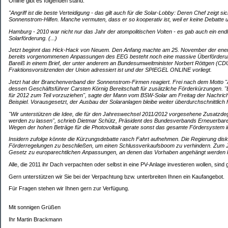
Online gibt es folgenden stand:
"Angriff ist die beste Verteidigung - das gilt auch für die Solar-Lobby: Deren Chef zeigt si
Sonnenstrom-Hilfen. Manche vermuten, dass er so kooperativ ist, weil er keine Debatte u
Hamburg - 2010 war nicht nur das Jahr der atompolitischen Volten - es gab auch ein en
Solarförderung. (...)
Jetzt beginnt das Hick-Hack von Neuem. Den Anfang machte am 25. November der energi
bereits vorgenommenen Anpassungen des EEG besteht noch eine massive Überförderung,
Bareiß in einem Brief, der unter anderem an Bundesumweltminister Norbert Röttgen (CD
Fraktionsvorsitzenden der Union adressiert ist und der SPIEGEL ONLINE vorliegt.
Jetzt hat der Branchenverband der Sonnenstrom-Firmen reagiert. Frei nach dem Motto "Angr
dessen Geschäftsführer Carsten Körnig Bereitschaft für zusätzliche Förderkürzungen. "
für 2012 zum Teil vorzuziehen", sagte der Mann vom BSW-Solar am Freitag der Nachrich
Beispiel. Vorausgesetzt, der Ausbau der Solaranlagen bleibe weiter überdurchschnittlich h
"Wir unterstützen die Idee, die für den Jahreswechsel 2011/2012 vorgesehene Zusatzdeg
werden zu lassen", schrieb Dietmar Schütz, Präsident des Bundesverbands Erneuerbare E
Wegen der hohen Beträge für die Photovoltaik gerate sonst das gesamte Fördersystem i
Insidern zufolge könnte die Kürzungsdebatte rasch Fahrt aufnehmen. Die Regierung disku
Förderregelungen zu beschließen, um einen Schlussverkaufsboom zu verhindern. Zum J
Gesetz zu europarechtlichen Anpassungen, an denen das Vorhaben angehängt werden kö
Alle, die 2011 ihr Dach verpachten oder selbst in eine PV-Anlage investieren wollen, sind 
Gern unterstützen wir Sie bei der Verpachtung bzw. unterbreiten Ihnen ein Kaufangebot.
Für Fragen stehen wir Ihnen gern zur Verfügung.
Mit sonnigen Grüßen
Ihr Martin Brackmann