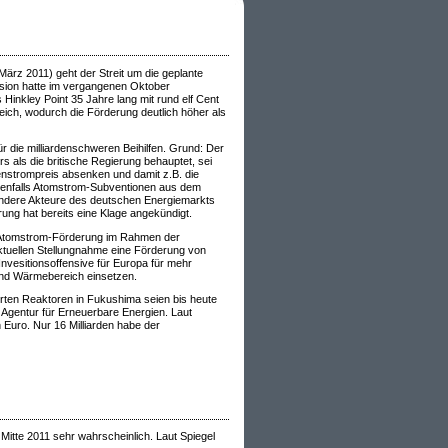
ärz 2011) geht der Streit um die geplante
ssion hatte im vergangenen Oktober
Hinkley Point 35 Jahre lang mit rund elf Cent
eich, wodurch die Förderung deutlich höher als
 die milliardenschweren Beihilfen. Grund: Der
als die britische Regierung behauptet, sei
enstrompreis absenken und damit z.B. die
benfalls Atomstrom-Subventionen aus dem
andere Akteure des deutschen Energiemarkts
ng hat bereits eine Klage angekündigt.
er Atomstrom-Förderung im Rahmen der
ktuellen Stellungnahme eine Förderung von
nvesitionsoffensive für Europa für mehr
und Wärmebereich einsetzen.
rten Reaktoren in Fukushima seien bis heute
e Agentur für Erneuerbare Energien. Laut
n Euro. Nur 16 Milliarden habe der
Mitte 2011 sehr wahrscheinlich. Laut Spiegel