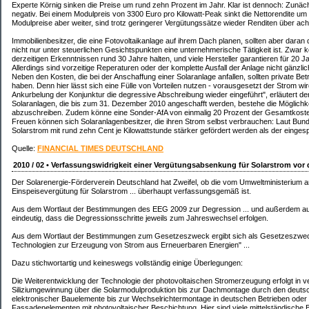
Experte Körnig sinken die Preise um rund zehn Prozent im Jahr. Klar ist dennoch: Zunäc
negativ. Bei einem Modulpreis von 3300 Euro pro Kilowatt-Peak sinkt die Nettorendite um 
Modulpreise aber weiter, sind trotz geringerer Vergütungssätze wieder Renditen über acht
Immobilienbesitzer, die eine Fotovoltaikanlage auf ihrem Dach planen, sollten aber daran
nicht nur unter steuerlichen Gesichtspunkten eine unternehmerische Tätigkeit ist. Zwar 
derzeitigen Erkenntnissen rund 30 Jahre halten, und viele Hersteller garantieren für 20 J
Allerdings sind vorzeitige Reperaturen oder der komplette Ausfall der Anlage nicht gänzli
Neben den Kosten, die bei der Anschaffung einer Solaranlage anfallen, sollten private Bet
haben. Denn hier lässt sich eine Fülle von Vorteilen nutzen - vorausgesetzt der Strom wi
Ankurbelung der Konjunktur die degressive Abschreibung wieder eingeführt", erläutert der
Solaranlagen, die bis zum 31. Dezember 2010 angeschafft werden, bestehe die Möglichke
abzuschreiben. Zudem könne eine Sonder-AfA von einmalig 20 Prozent der Gesamtkost
Freuen können sich Solaranlagenbesitzer, die ihren Strom selbst verbrauchen: Laut Bund
Solarstrom mit rund zehn Cent je Kilowattstunde stärker gefördert werden als der eingesp
Quelle:
FINANCIAL TIMES DEUTSCHLAND
2010 / 02 • Verfassungswidrigkeit einer Vergütungsabsenkung für Solarstrom vor
Der Solarenergie-Förderverein Deutschland hat Zweifel, ob die vom Umweltministerium a
Einspeisevergütung für Solarstrom ... überhaupt verfassungsgemäß ist.
Aus dem Wortlaut der Bestimmungen des EEG 2009 zur Degression ... und außerdem aus
eindeutig, dass die Degressionsschritte jeweils zum Jahreswechsel erfolgen.
Aus dem Wortlaut der Bestimmungen zum Gesetzeszweck ergibt sich als Gesetzeszweck
Technologien zur Erzeugung von Strom aus Erneuerbaren Energien" ...
Dazu stichwortartig und keineswegs vollständig einige Überlegungen:
Die Weiterentwicklung der Technologie der photovoltaischen Stromerzeugung erfolgt in v
Siliziumgewinnung über die Solarmodulproduktion bis zur Dachmontage durch den deutsch
elektronischer Bauelemente bis zur Wechselrichtermontage in deutschen Betrieben oder
Fassadenelementen mit photovoltaischer Beschichtung. Hier sind viele mittelständische Be