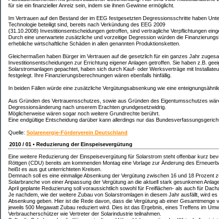
für sie ein finanzieller Anreiz sein, indem sie ihnen Gewinne ermöglicht.
Im Vertrauen auf den Bestand der im EEG festgesetzten Degressionsschritte haben Unte
Technologie beteiligt sind, bereits nach Verkündung des EEG 2009
(31.10.2008) Investitionsentscheidungen getroffen, sind vertragliche Verpflichtungen ein
Durch eine unerwartete zusätzliche und vorzeitige Degression würden die Finanzierungs
erhebliche wirtschaftliche Schäden in allen genannten Produktionsketten.
Gleichermaßen haben Bürger im Vertrauen auf die gesetzlich für ein ganzes Jahr zuges
Investitionsentscheidungen zur Errichtung eigener Anlagen getroffen. Sie haben z.B. gee
Solarstromanlagen gepachtet, haben sich durch Kauf- oder Werksverträge mit Installateur
festgelegt. Ihre Finanzierungsberechnungen wären ebenfalls hinfällig.
In beiden Fällen würde eine zusätzliche Vergütungsabsenkung wie eine enteignungsähn
Aus Gründen des Vertrauensschutzes, sowie aus Gründen des Eigentumsschutzes wäre
Degressionsänderung nach unserem Erachten grundgesetzwidrig.
Möglicherweise wären sogar noch weitere Grundrechte berührt.
Eine endgültige Entscheidung darüber kann allerdings nur das Bundesverfassungsgericht 
Quelle:
Solarenergie-Förderverein Deutschland
2010 / 01 • Reduzierung der Einspeisevergütung
Eine weitere Reduzierung der Einspeisevergütung für Solarstrom steht offenbar kurz bev
Röttgen (CDU) bereits am kommenden Montag eine Vorlage zur Änderung des Erneuerba
heißt es aus gut unterrichteten Kreisen.
Demnach soll es eine einmalige Absenkung der Vergütung zwischen 16 und 18 Prozent zum
Solarbranche von einer Anpassung der Vergütung an die aktuell stark gesunkenen Anlagenpr
April geplante Reduzierung soll voraussichtlich sowohl für Freiflächen- als auch für Dach
Je nachdem, wie der weitere Zubau von Solarstromlagen in diesem Jahr ausfällt, wird e
Absenkung geben. Hier ist die Rede davon, dass die Vergütung ab einer Gesamtmenge v
jeweils 500 Megawatt Zubau reduziert wird. Dies ist das Ergebnis, eines Treffens im Um
Verbraucherschützer wie Vertreter der Solarindustrie teilnahmen.