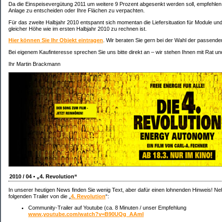
Da die Einspeisevergütung 2011 um weitere 9 Prozent abgesenkt werden soll, empfehlen w
Anlage zu entscheiden oder Ihre Flächen zu verpachten.
Für das zweite Halbjahr 2010 entspannt sich momentan die Liefersituation für Module und
gleicher Höhe wie im ersten Halbjahr 2010 zu rechnen ist.
Hier können Sie Ihr Objekt eintragen
. Wir beraten Sie gern bei der Wahl der passende
Bei eigenem Kaufinteresse sprechen Sie uns bitte direkt an – wir stehen Ihnen mit Rat und
Ihr Martin Brackmann
2010 / 04 • „4. Revolution“
In unserer heutigen News finden Sie wenig Text, aber dafür einen lohnenden Hinweis! Ne
folgenden Trailer von die „
4. Revolution
“:
Community-Trailer auf Youtube (ca. 8 Minuten / unser Empfehlung
www.youtube.com/watch?v=B90UQg_AAmI