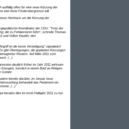
ch auffällig offen für eine neue Kürzung der
m eine feste Förderobergrenze will.
dloses Hickhack um die Kürzung der
epolitische Koordinator der CDU. "Trotz der
 die zu Fehlanreizen führt", schreibt Thomas
U) und Volker Kauder, den
iff ist die beste Verteidigung" signalisiert
Es gibt Überlegungen, die geplanten Kürzungen
tenagentur Reuters. Auf Mitte 2011 zum
och. (...)
ression deutlich früher im Jahr 2011 wirksam
nergien, kürzlich in einem Brief an Röttgen.
n Gefahr.
tiere bereits darüber, im Januar neue
ahresanfang behandelt das Parlament ein
nnte. (...)"
gut beraten dies im erste Halbjahr 2011 zu tun.