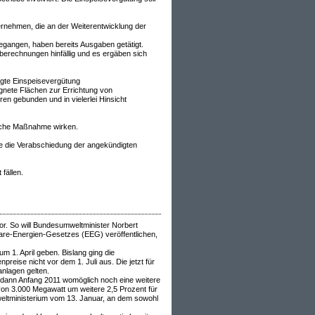
rnehmen, die an der Weiterentwicklung der
gegangen, haben bereits Ausgaben getätigt.
berechnungen hinfällig und es ergäben sich
agte Einspeisevergütung
ignete Flächen zur Errichtung von
en gebunden und in vielerlei Hinsicht
liche Maßnahme wirken.
 die Verabschiedung der angekündigten
fällen.
or. So will Bundesumweltminister Norbert
re-Energien-Gesetzes (EEG) veröffentlichen,
 1. April geben. Bislang ging die
eise nicht vor dem 1. Juli aus. Die jetzt für
anlagen gelten.
s dann Anfang 2011 womöglich noch eine weitere
on 3.000 Megawatt um weitere 2,5 Prozent für
weltministerium vom 13. Januar, an dem sowohl