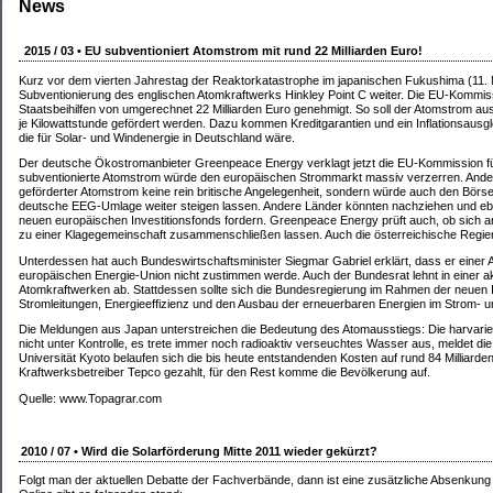
News
2015 / 03 • EU subventioniert Atomstrom mit rund 22 Milliarden Euro!
Kurz vor dem vierten Jahrestag der Reaktorkatastrophe im japanischen Fukushima (11. M
Subventionierung des englischen Atomkraftwerks Hinkley Point C weiter. Die EU-Kommi
Staatsbeihilfen von umgerechnet 22 Milliarden Euro genehmigt. So soll der Atomstrom aus 
je Kilowattstunde gefördert werden. Dazu kommen Kreditgarantien und ein Inflationsausgl
die für Solar- und Windenergie in Deutschland wäre.
Der deutsche Ökostromanbieter Greenpeace Energy verklagt jetzt die EU-Kommission für
subventionierte Atomstrom würde den europäischen Strommarkt massiv verzerren. Anders 
geförderter Atomstrom keine rein britische Angelegenheit, sondern würde auch den Börs
deutsche EEG-Umlage weiter steigen lassen. Andere Länder könnten nachziehen und e
neuen europäischen Investitionsfonds fordern. Greenpeace Energy prüft auch, ob sich 
zu einer Klagegemeinschaft zusammenschließen lassen. Auch die österreichische Regieru
Unterdessen hat auch Bundeswirtschaftsminister Siegmar Gabriel erklärt, dass er ein
europäischen Energie-Union nicht zustimmen werde. Auch der Bundesrat lehnt in einer a
Atomkraftwerken ab. Stattdessen sollte sich die Bundesregierung im Rahmen der neuen I
Stromleitungen, Energieeffizienz und den Ausbau der erneuerbaren Energien im Strom- 
Die Meldungen aus Japan unterstreichen die Bedeutung des Atomausstiegs: Die harvarie
nicht unter Kontrolle, es trete immer noch radioaktiv verseuchtes Wasser aus, meldet di
Universität Kyoto belaufen sich die bis heute entstandenden Kosten auf rund 84 Milliarde
Kraftwerksbetreiber Tepco gezahlt, für den Rest komme die Bevölkerung auf.
Quelle: www.Topagrar.com
2010 / 07 • Wird die Solarförderung Mitte 2011 wieder gekürzt?
Folgt man der aktuellen Debatte der Fachverbände, dann ist eine zusätzliche Absenkung 