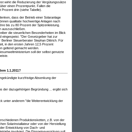
hst wirkt die Reduzierung der Vergütungssätze
über einen Prozentpunkt. Fallen die
 Prozent drin (siehe Tabelle).
 denken, dass der Betrieb einer Solaranlage
können qualitativ hochwertige Anlagen nach
ahre bis zu 80 Prozent der Spitzenleistung.
ch auszuschließen.
reiber die steuerlichen Besonderheiten im Blick
rd eingespeist. "Der Gesetzgeber hat zur
 Berliner Steuerberater Stephan Dittrich. Für
it, in den ersten Jahren 12,5 Prozent
en geltend gemacht werden.
esumweltministerium soll der selbst genutzte
eiste.
 dem 1.1.2011?
ngekündigte kurzfristige Absenkung der
 der dazugehörigen Begründung ... ergibt sich
 unter anderem "die Weiterentwicklung der
erschiedenen Produktionsketten, z.B. von der
en Solarinstallateur oder von der Herstellung
 der Entwicklung von Dach- und
triebe involviert. Die Einspeisevergütung soll