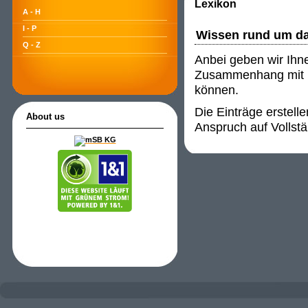
Lexikon
A - H
I - P
Wissen rund um d
Q - Z
Anbei geben wir Ihn
Zusammenhang mit P
können.
Die Einträge erstell
About us
Anspruch auf Vollstä