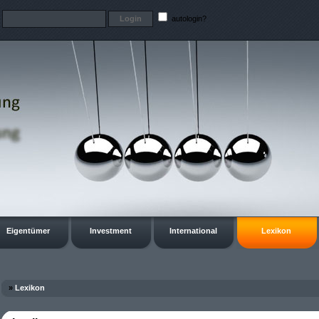
t
autologin?
Eigentümer
Investment
International
Lexikon
»
Lexikon