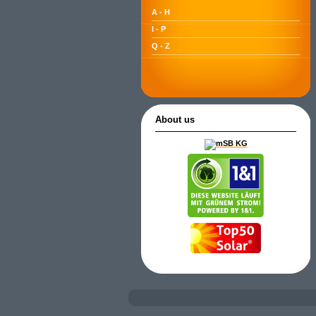
A - H
I - P
Q - Z
About us