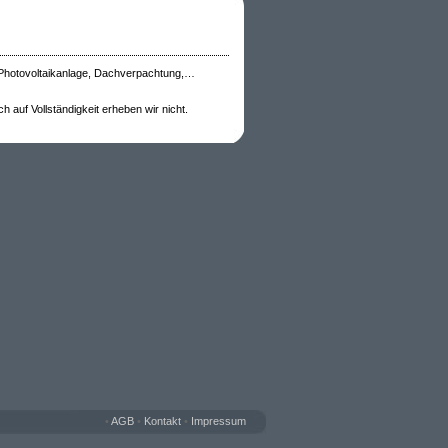
 Photovoltaikanlage, Dachverpachtung,…
 auf Vollständigkeit erheben wir nicht.
•
AGB
•
Kontakt
•
Impressum