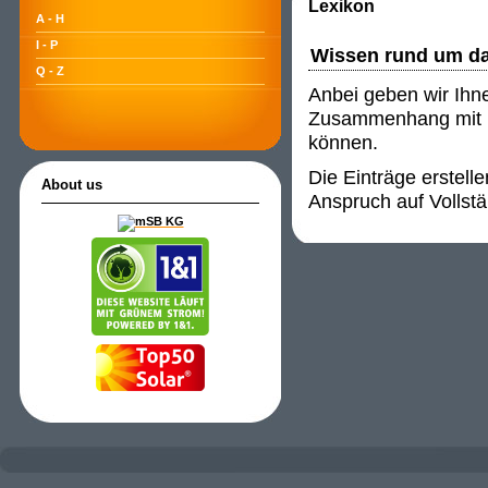
Lexikon
A - H
I - P
Wissen rund um d
Q - Z
Anbei geben wir Ihn
Zusammenhang mit P
können.
Die Einträge erstell
About us
Anspruch auf Vollstä