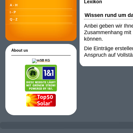
Lexikon
A - H
I - P
Wissen rund um d
Q - Z
Anbei geben wir Ihn
Zusammenhang mit P
können.
Die Einträge erstell
About us
Anspruch auf Vollstä