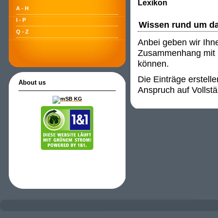
Lexikon
A - H
I - P
Wissen rund um d
Q - Z
Anbei geben wir Ihn
Zusammenhang mit P
können.
Die Einträge erstell
About us
Anspruch auf Vollstä