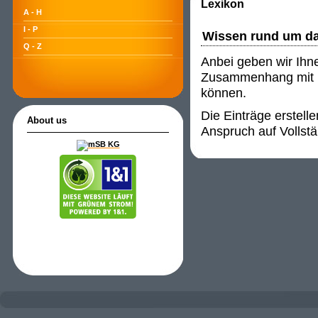
Lexikon
A - H
I - P
Wissen rund um d
Q - Z
Anbei geben wir Ihn
Zusammenhang mit P
können.
Die Einträge erstell
About us
Anspruch auf Vollstä