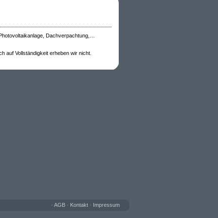
 Photovoltaikanlage, Dachverpachtung,…
 auf Vollständigkeit erheben wir nicht.
•
AGB
•
Kontakt
•
Impressum