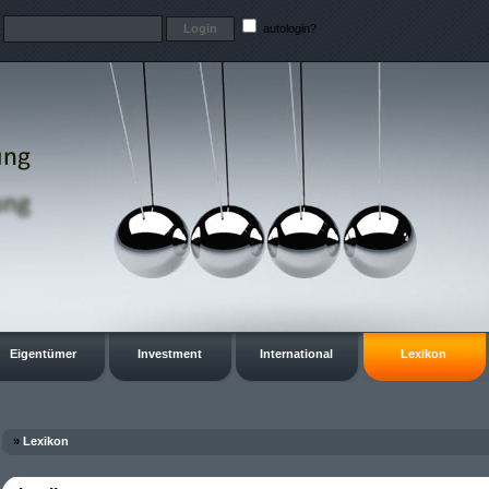
t
autologin?
Eigentümer
Investment
International
Lexikon
»
Lexikon