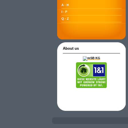
A - H
I - P
Q - Z
About us