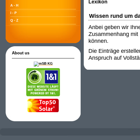
Lexikon
A - H
I - P
Wissen rund um d
Q - Z
Anbei geben wir Ihn
Zusammenhang mit P
können.
Die Einträge erstell
About us
Anspruch auf Vollstä