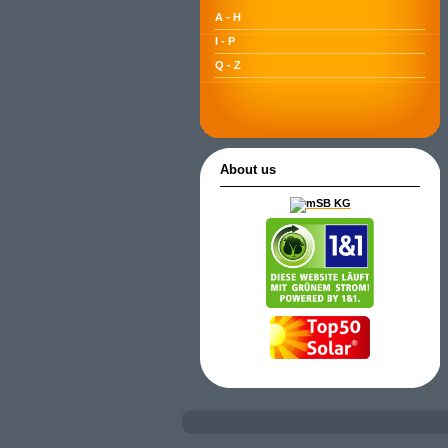
A - H
I - P
Q - Z
About us