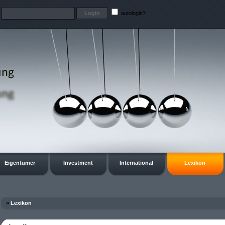
t
autologin?
Eigentümer
Investment
International
Lexikon
»
Lexikon