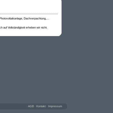
 Photovoltaikanlage, Dachverpachtung,…
 auf Vollständigkeit erheben wir nicht.
•
AGB
•
Kontakt
•
Impressum