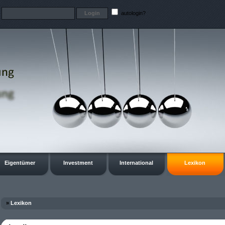
t
autologin?
Eigentümer
Investment
International
Lexikon
»
Lexikon