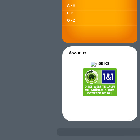
A - H
I - P
Q - Z
About us