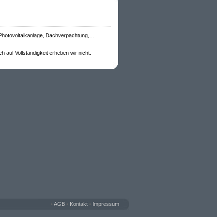
 Photovoltaikanlage, Dachverpachtung,…
 auf Vollständigkeit erheben wir nicht.
•
AGB
•
Kontakt
•
Impressum