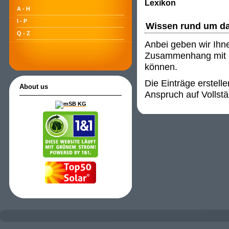
Lexikon
A - H
I - P
Wissen rund um d
Q - Z
Anbei geben wir Ihn
Zusammenhang mit P
können.
Die Einträge erstell
About us
Anspruch auf Vollstä