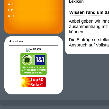
Lexikon
A - H
I - P
Wissen rund um d
Q - Z
Anbei geben wir Ihn
Zusammenhang mit P
können.
Die Einträge erstell
About us
Anspruch auf Vollstä