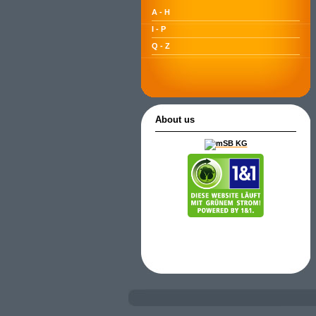
A - H
I - P
Q - Z
About us