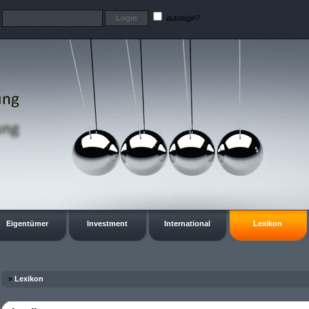
t
autologin?
Eigentümer
Investment
International
Lexikon
»
Lexikon