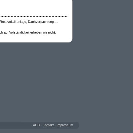
 Photovoltaikanlage, Dachverpachtung,…
 auf Vollständigkeit erheben wir nicht.
•
AGB
•
Kontakt
•
Impressum