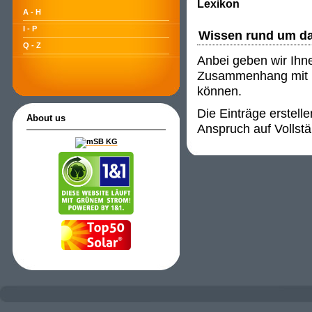
Lexikon
A - H
I - P
Wissen rund um d
Q - Z
Anbei geben wir Ihn
Zusammenhang mit P
können.
Die Einträge erstell
About us
Anspruch auf Vollstä