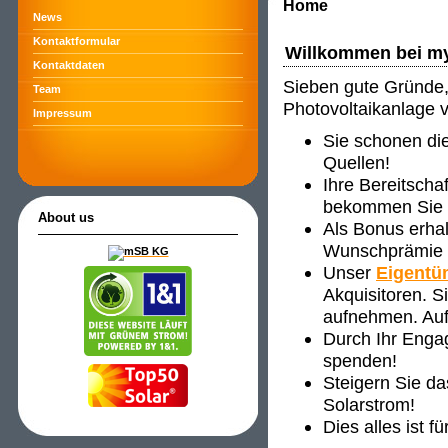
Home
News
Kontaktformular
Willkommen bei m
Kontaktdaten
Sieben gute Gründe, 
Team
Photovoltaikanlage 
Impressum
Sie schonen di
Quellen!
Ihre Bereitscha
bekommen Sie ve
About us
Als Bonus erha
Wunschprämie s
Unser
Eigentü
Akquisitoren. 
aufnehmen. Auf
Durch Ihr Enga
spenden!
Steigern Sie d
Solarstrom!
Dies alles ist f