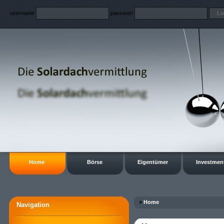
username
passwort
Home
Börse
Eigentümer
Investmen
»
Home
Navigation