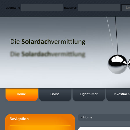
username
passwort
Home
Börse
Eigentümer
Investmen
»
Home
Navigation