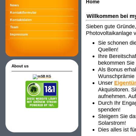
Home
News
Kontaktformular
Willkommen bei m
Kontaktdaten
Sieben gute Gründe, 
Team
Photovoltaikanlage 
Impressum
Sie schonen di
Quellen!
Ihre Bereitscha
bekommen Sie ve
About us
Als Bonus erha
Wunschprämie s
Unser
Eigentü
Akquisitoren. 
aufnehmen. Auf
Durch Ihr Enga
spenden!
Steigern Sie d
Solarstrom!
Dies alles ist f