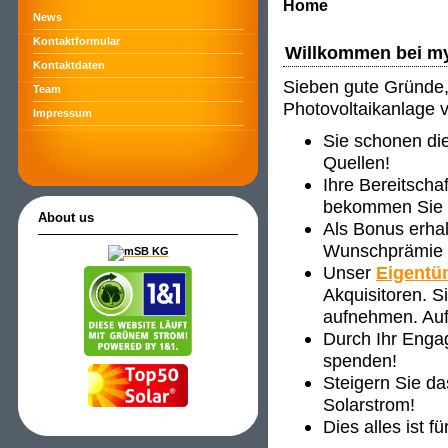
Home
News
Kontaktformular
Willkommen bei m
Kontaktdaten
Sieben gute Gründe, 
Team
Photovoltaikanlage 
Impressum
Sie schonen di
Quellen!
Ihre Bereitscha
bekommen Sie ve
About us
Als Bonus erha
Wunschprämie s
Unser
Eigentü
Akquisitoren. 
aufnehmen. Auf
Durch Ihr Enga
spenden!
Steigern Sie d
Solarstrom!
Dies alles ist f