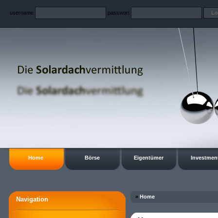
username
passwort
Home
Börse
Eigentümer
Investmen
»
Home
Navigation