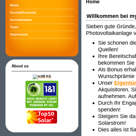
Home
News
Kontaktformular
Willkommen bei m
Kontaktdaten
Sieben gute Gründe, 
Team
Photovoltaikanlage 
Impressum
Sie schonen di
Quellen!
Ihre Bereitscha
bekommen Sie ve
About us
Als Bonus erha
Wunschprämie s
Unser
Eigentü
Akquisitoren. 
aufnehmen. Auf
Durch Ihr Enga
spenden!
Steigern Sie d
Solarstrom!
Dies alles ist f