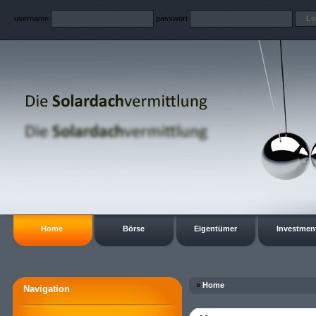
username
passwort
Home
Börse
Eigentümer
Investmen
»
Home
Navigation