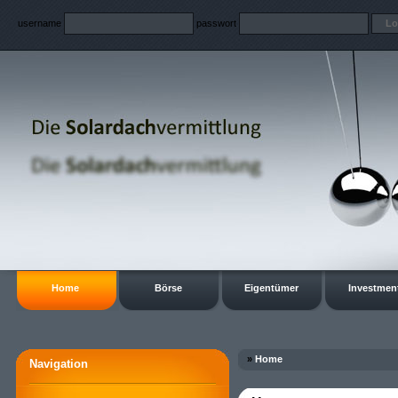
username
passwort
Home
Börse
Eigentümer
Investmen
»
Home
Navigation