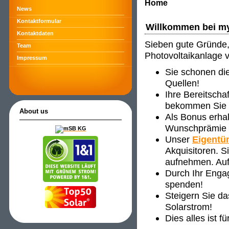
Home
News
Kontaktformular
Willkommen bei m
Kontaktdaten
Sieben gute Gründe, 
Team
Photovoltaikanlage 
Impressum
Sie schonen di
Quellen!
Ihre Bereitscha
bekommen Sie ve
About us
Als Bonus erha
Wunschprämie s
Unser
Eigentü
Akquisitoren. 
aufnehmen. Auf
Durch Ihr Enga
spenden!
Steigern Sie d
Solarstrom!
Dies alles ist f