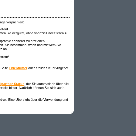
nlage verpachten:
ellen!
en Sie vergütet, ohne finanziell investieren zu
prämie schneller zu erreichen!
ren. Sie bestimmen, wann und mit wem Sie
z ab!
strom!
 Seite
Eigentümer
oder stellen Sie Ihr Angebot
fipartner-Status
, der Sie automatisch über alle
teile bietet. Natürlich können Sie sich auch
nden.
Eine Übersicht über die Verwendung und