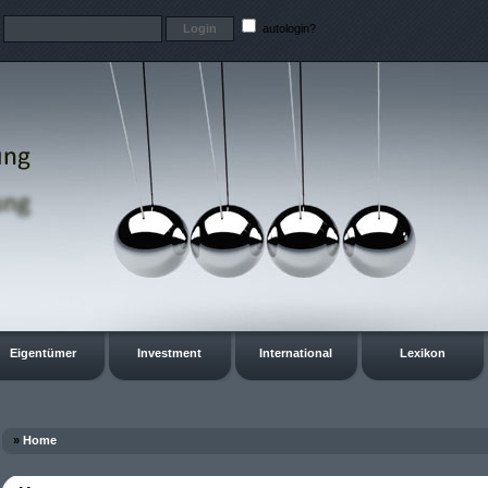
t
autologin?
Eigentümer
Investment
International
Lexikon
»
Home