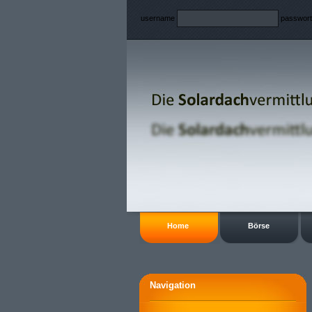
username
passwor
Home
Börse
Navigation