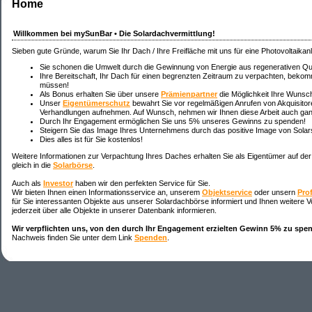
Home
Willkommen bei my
SunBar
• Die
Solardach
vermittlung!
Sieben gute Gründe, warum Sie Ihr Dach / Ihre Freifläche mit uns für eine Photovoltaika
Sie schonen die Umwelt durch die Gewinnung von Energie aus regenerativen Qu
Ihre Bereitschaft, Ihr Dach für einen begrenzten Zeitraum zu verpachten, bekomm
müssen!
Als Bonus erhalten Sie über unsere
Prämienpartner
die Möglichkeit Ihre Wunsch
Unser
Eigentümerschutz
bewahrt Sie vor regelmäßigen Anrufen von Akquisito
Verhandlungen aufnehmen. Auf Wunsch, nehmen wir Ihnen diese Arbeit auch gan
Durch Ihr Engagement ermöglichen Sie uns 5% unseres Gewinns zu spenden!
Steigern Sie das Image Ihres Unternehmens durch das positive Image von Solar
Dies alles ist für Sie kostenlos!
Weitere Informationen zur Verpachtung Ihres Daches erhalten Sie als Eigentümer auf der
gleich in die
Solarbörse
.
Auch als
Investor
haben wir den perfekten Service für Sie.
Wir bieten Ihnen einen Informationsservice an, unserem
Objektservice
oder unsern
Pro
für Sie interessanten Objekte aus unserer Solardachbörse informiert und Ihnen weitere Vor
jederzeit über alle Objekte in unserer Datenbank informieren.
Wir verpflichten uns, von den durch Ihr Engagement erzielten Gewinn 5% zu spe
Nachweis finden Sie unter dem Link
Spenden
.