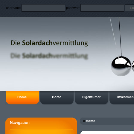
username
passwort
Home
Börse
Eigentümer
Investmen
»
Home
Navigation