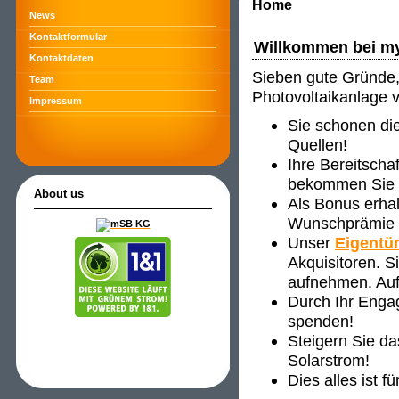
Home
News
Kontaktformular
Willkommen bei m
Kontaktdaten
Sieben gute Gründe, 
Team
Photovoltaikanlage 
Impressum
Sie schonen di
Quellen!
Ihre Bereitscha
bekommen Sie ve
About us
Als Bonus erha
Wunschprämie s
Unser
Eigentü
Akquisitoren. 
aufnehmen. Auf
Durch Ihr Enga
spenden!
Steigern Sie d
Solarstrom!
Dies alles ist f