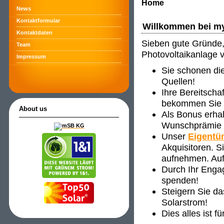
Home
News
Kontaktformular
Willkommen bei m
Kontaktdaten
Sieben gute Gründe, 
Team
Photovoltaikanlage 
Impressum
Sie schonen di
Quellen!
Ihre Bereitscha
bekommen Sie ve
About us
Als Bonus erha
Wunschprämie s
Unser
Eigentü
Akquisitoren. 
aufnehmen. Auf
Durch Ihr Enga
spenden!
Steigern Sie d
Solarstrom!
Dies alles ist f