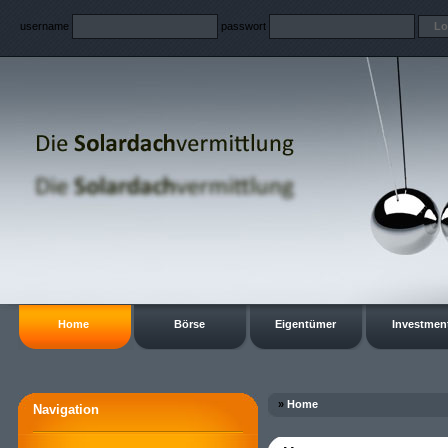
username
passwort
Home
Börse
Eigentümer
Investmen
»
Home
Navigation