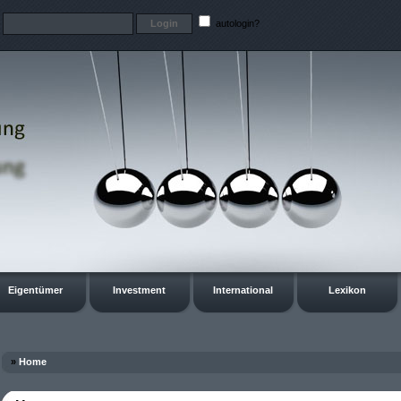
t
autologin?
Eigentümer
Investment
International
Lexikon
»
Home