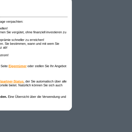
nlage verpachten:
ellen!
en Sie vergütet, ohne finanziell investieren zu
prämie schneller zu erreichen!
ren. Sie bestimmen, wann und mit wem Sie
z ab!
strom!
 Seite
Eigentümer
oder stellen Sie Ihr Angebot
fipartner-Status
, der Sie automatisch über alle
teile bietet. Natürlich können Sie sich auch
nden.
Eine Übersicht über die Verwendung und