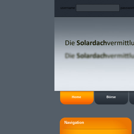
username
passwor
Home
Börse
Navigation