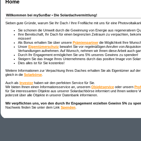
Home
Willkommen bei my
SunBar
• Die
Solardach
vermittlung!
Sieben gute Gründe, warum Sie Ihr Dach / Ihre Freifläche mit uns für eine Photovoltaika
Sie schonen die Umwelt durch die Gewinnung von Energie aus regenerativen Qu
Ihre Bereitschaft, Ihr Dach für einen begrenzten Zeitraum zu verpachten, bekomm
müssen!
Als Bonus erhalten Sie über unsere
Prämienpartner
die Möglichkeit Ihre Wunsch
Unser
Eigentümerschutz
bewahrt Sie vor regelmäßigen Anrufen von Akquisito
Verhandlungen aufnehmen. Auf Wunsch, nehmen wir Ihnen diese Arbeit auch gan
Durch Ihr Engagement ermöglichen Sie uns 5% unseres Gewinns zu spenden!
Steigern Sie das Image Ihres Unternehmens durch das positive Image von Solar
Dies alles ist für Sie kostenlos!
Weitere Informationen zur Verpachtung Ihres Daches erhalten Sie als Eigentümer auf der
gleich in die
Solarbörse
.
Auch als
Investor
haben wir den perfekten Service für Sie.
Wir bieten Ihnen einen Informationsservice an, unserem
Objektservice
oder unsern
Pro
für Sie interessanten Objekte aus unserer Solardachbörse informiert und Ihnen weitere Vor
jederzeit über alle Objekte in unserer Datenbank informieren.
Wir verpflichten uns, von den durch Ihr Engagement erzielten Gewinn 5% zu spe
Nachweis finden Sie unter dem Link
Spenden
.