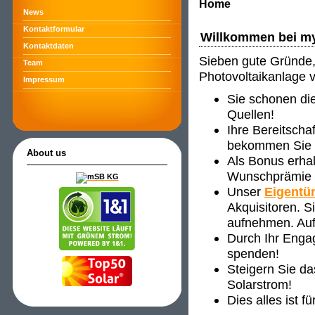
Home
News
Kontaktformular
Willkommen bei m
Kontaktdaten
Sieben gute Gründe, 
Team
Photovoltaikanlage 
Impressum
Sie schonen di
Quellen!
Ihre Bereitscha
bekommen Sie ve
About us
Als Bonus erha
Wunschprämie s
Unser
Eigentü
Akquisitoren. 
aufnehmen. Auf
Durch Ihr Enga
spenden!
Steigern Sie d
Solarstrom!
Dies alles ist f