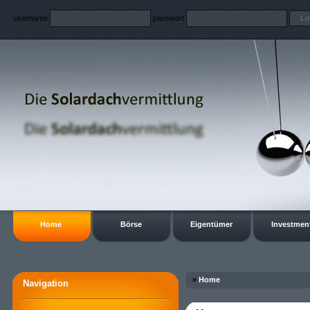
username
passwort
Home
Börse
Eigentümer
Investmen
»
Home
Navigation