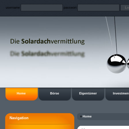
username
passwort
Home
Börse
Eigentümer
Investmen
»
Home
Navigation