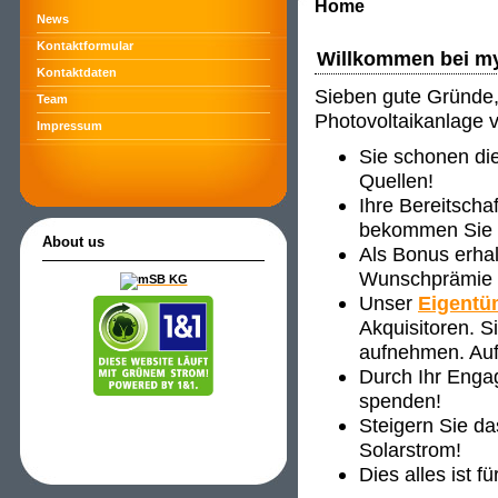
Home
News
Kontaktformular
Willkommen bei m
Kontaktdaten
Sieben gute Gründe, 
Team
Photovoltaikanlage 
Impressum
Sie schonen di
Quellen!
Ihre Bereitscha
bekommen Sie ve
About us
Als Bonus erha
Wunschprämie s
Unser
Eigentü
Akquisitoren. 
aufnehmen. Auf
Durch Ihr Enga
spenden!
Steigern Sie d
Solarstrom!
Dies alles ist f