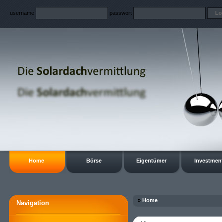
username
passwort
Home
Börse
Eigentümer
Investmen
»
Home
Navigation