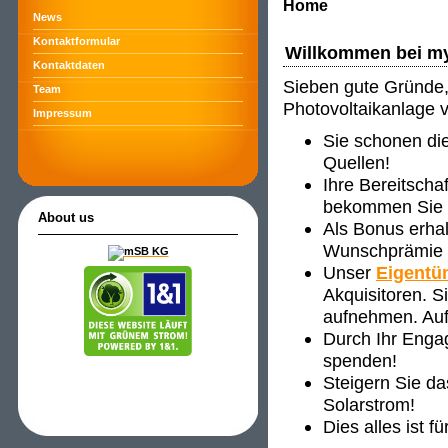
Home
News
Kontaktformular
Willkommen bei m
Kontaktdaten
Sieben gute Gründe, 
Team
Photovoltaikanlage 
Impressum
Sie schonen di
Quellen!
Ihre Bereitscha
bekommen Sie ve
About us
Als Bonus erha
Wunschprämie s
Unser
Eigentü
Akquisitoren. 
aufnehmen. Auf
Durch Ihr Enga
spenden!
Steigern Sie d
Solarstrom!
Dies alles ist f