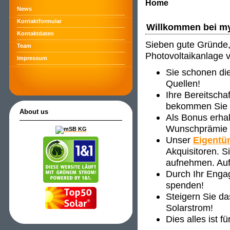
Home
News
Kontaktformular
Willkommen bei m
Kontaktdaten
Sieben gute Gründe, 
Team
Photovoltaikanlage 
Impressum
Sie schonen di
Quellen!
Ihre Bereitscha
bekommen Sie ve
About us
Als Bonus erha
Wunschprämie s
Unser
Eigentü
Akquisitoren. 
aufnehmen. Auf
Durch Ihr Enga
spenden!
Steigern Sie d
Solarstrom!
Dies alles ist f