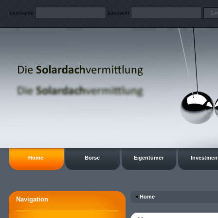
username
passwort
Home
Börse
Eigentümer
Investmen
»
Home
Navigation