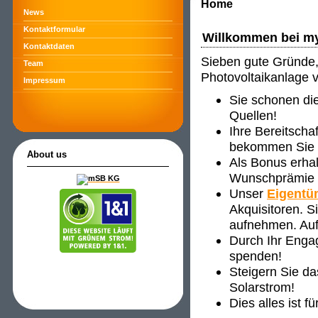
Home
News
Kontaktformular
Willkommen bei m
Kontaktdaten
Sieben gute Gründe, 
Team
Photovoltaikanlage 
Impressum
Sie schonen di
Quellen!
Ihre Bereitscha
bekommen Sie ve
About us
Als Bonus erha
Wunschprämie s
Unser
Eigentü
Akquisitoren. 
aufnehmen. Auf
Durch Ihr Enga
spenden!
Steigern Sie d
Solarstrom!
Dies alles ist f