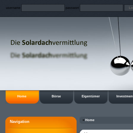
username
passwort
Home
Börse
Eigentümer
Investmen
»
Home
Navigation