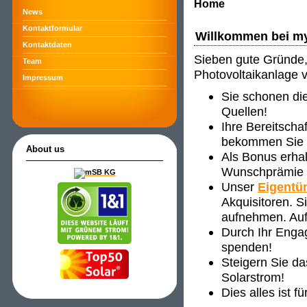
Home
News
Kontaktformular
Willkommen bei m
Kontaktdaten
Sieben gute Gründe, 
Team
Photovoltaikanlage 
Impressum
Sie schonen di
Quellen!
Ihre Bereitscha
bekommen Sie ve
About us
Als Bonus erha
Wunschprämie s
Unser
Eigentü
Akquisitoren. 
aufnehmen. Auf
Durch Ihr Enga
spenden!
Steigern Sie d
Solarstrom!
Dies alles ist f