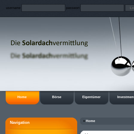
username
passwort
Home
Börse
Eigentümer
Investmen
»
Home
Navigation