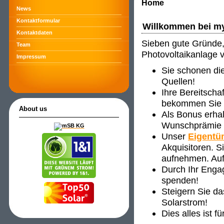
Home
News
Kontaktformular
Willkommen bei m
Kontaktdaten
Sieben gute Gründe, 
Team
Photovoltaikanlage 
Impressum
Sie schonen di
Quellen!
Ihre Bereitscha
bekommen Sie ve
About us
Als Bonus erha
Wunschprämie s
Unser
Eigentü
Akquisitoren. 
aufnehmen. Auf
Durch Ihr Enga
spenden!
Steigern Sie d
Solarstrom!
Dies alles ist f