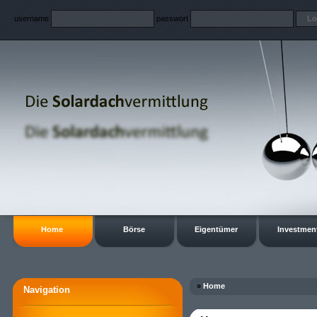
username
passwort
Home
Börse
Eigentümer
Investmen
»
Home
Navigation